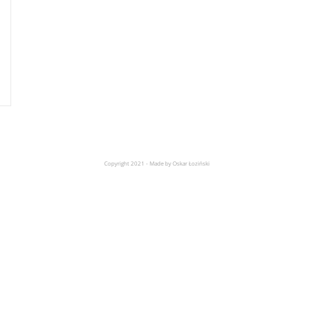
Copyright 2021 - Made by Oskar Łoziński