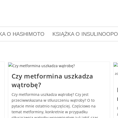
KA O HASHIMOTO
KSIĄŻKA O INSULINOOP
zd
Czy metformina uszkadza
wątrobę?
Czy metformina uszkadza wątrobę? Czy jest
przeciwwskazana w stłuszczeniu wątroby? O to
pytacie mnie ostatnio najczęściej. Częściowo na
temat metforminy, konkretnie w przypadku
stłuszczenia wątroby wspominałam już jakiś czas