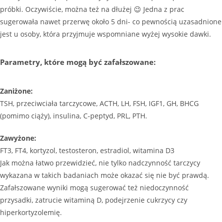
próbki. Oczywiście, można też na dłużej 😉 Jedna z prac
sugerowała nawet przerwę około 5 dni- co pewnością uzasadnione
jest u osoby, która przyjmuje wspomniane wyżej wysokie dawki.
Parametry, które mogą być zafałszowane:
Zaniżone:
TSH, przeciwciała tarczycowe, ACTH, LH, FSH, IGF1, GH, BHCG
(pomimo ciąży), insulina, C-peptyd, PRL, PTH.
Zawyżone:
FT3, FT4, kortyzol, testosteron, estradiol, witamina D3
Jak można łatwo przewidzieć, nie tylko nadczynność tarczycy
wykazana w takich badaniach może okazać się nie być prawdą.
Zafałszowane wyniki mogą sugerować też niedoczynność
przysadki, zatrucie witaminą D, podejrzenie cukrzycy czy
hiperkortyzolemię.