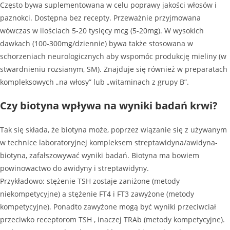
Często bywa suplementowana w celu poprawy jakości włosów i
paznokci. Dostępna bez recepty. Przeważnie przyjmowana
wówczas w ilościach 5-20 tysięcy mcg (5-20mg). W wysokich
dawkach (100-300mg/dziennie) bywa także stosowana w
schorzeniach neurologicznych aby wspomóc produkcję mieliny (w
stwardnieniu rozsianym, SM). Znajduje się również w preparatach
kompleksowych „na włosy” lub „witaminach z grupy B”.
Czy biotyna wpływa na wyniki badań krwi?
Tak się składa, że biotyna może, poprzez wiązanie się z używanym
w technice laboratoryjnej kompleksem streptawidyna/awidyna-
biotyna, zafałszowywać wyniki badań. Biotyna ma bowiem
powinowactwo do awidyny i streptawidyny.
Przykładowo: stężenie TSH zostaje zaniżone (metody
niekompetycyjne) a stężenie FT4 i FT3 zawyżone (metody
kompetycyjne). Ponadto zawyżone mogą być wyniki przeciwciał
przeciwko receptorom TSH , inaczej TRAb (metody kompetycyjne).