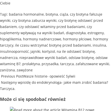
Ciebie
Tagi
:
badania hormonalne
,
biotyna
,
ciąża
,
czy biotyna fałszuje
wyniki
,
czy biotyna zaburza wyniki
,
czy biotynę odstawić przed
badaniem
,
czy odstawić witaminy przed badaniami
,
czy
suplementy wpływają na wyniki badań
,
diagnostyka
,
estrogeny
,
hipoglikemia
,
hormony nadnerczowe
,
hormony płciowe
,
hormony
tarczycy
,
ile czasu wstrzymać biotynę przed badaniami
,
insulina
,
insulinooporność
,
jajniki
,
kortyzol
,
na ile odstawić biotynę
,
nadnercza
,
nieprawidłowe wyniki badań
,
odstaw biotynę
,
odstaw
witaminę B7
,
prolaktyna
,
przysadka
,
tarczyca
,
zafałszowane wyniki
,
zaniżona
,
zawyżone
Previous Post
Wasze historie- opowieść Sylwii
Następny wpis
Idę do endokrynologa- jakie mam zrobić badania?
Tarczyca.
Może ci się spodobać również