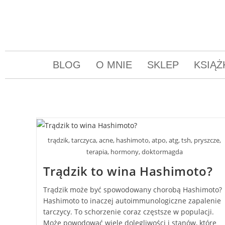
BLOG
O MNIE
SKLEP
KSIĄŻ
trądzik, tarczyca, acne, hashimoto, atpo, atg, tsh, pryszcze,
terapia, hormony, doktormagda
Trądzik to wina Hashimoto?
Trądzik może być spowodowany chorobą Hashimoto?
Hashimoto to inaczej autoimmunologiczne zapalenie
tarczycy. To schorzenie coraz częstsze w populacji.
Może powodować wiele dolegliwości i stanów, które