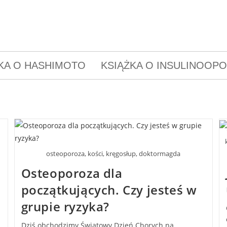
KA O HASHIMOTO
KSIĄŻKA O INSULINOOP
osteoporoza, kości, kręgosłup, doktormagda
Osteoporoza dla
początkujących. Czy jesteś w
grupie ryzyka?
Dziś obchodzimy Światowy Dzień Chorych na