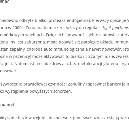
lina?
iedawno odkryte białko (proteaza endogenna). Pierwszy opisał je 
sano w 2000r. Zonulina to marker służący do regulacji
tight junctions
mórkowych w jelitach. Dzięki ich sprawności jelito stanowi skutec
onuliny jest zaburzona, mogą pojawić się patologie układu immun
 stan zapalny, choroba autoimmunologiczna a nawet nowotwór. Ist
ecna w pszenicy) może aktywować to białko i co za tym idzie, zwięk
ć jelit. Natomiast u osób zdrowych, bez nietolerancji glutenu, org
pensować.
rzywrócenie prawidłowej czynności Zonuliny i sprawnej bariery jel
yko wystąpienia powyższych schorzeń.
onulinę?
aktycznie bezinwazyjnie i bezbolesne, ponieważ oznacza się ją w ka