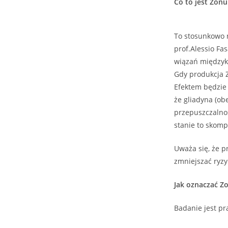
Co to jest Zonu
To stosunkowo n
prof.Alessio Fa
wiązań międzyko
Gdy produkcja Z
Efektem będzie
że gliadyna (ob
przepuszczalnoś
stanie to skom
Uważa się, że p
zmniejszać ryz
Jak oznaczać Z
Badanie jest pr