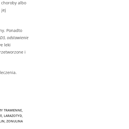
 choroby albo
jej
iny. Ponadto
 D3,
odstawienie
e leki
rzetworzone i
leczenia.
Y TRAWIENNE
,
TE
,
LARAZOTYD
,
LIN
,
ZONULINA