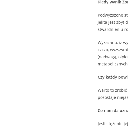
K
iedy wynik Zo
Podwyższone stę
jelita jest zby
stwardnieniu r
Wykazano, iż wy
czczo, wyższymi
(nadwagą, otyłoś
metabolicznych
Czy każdy powi
Warto to zrobi
pozostaje niej
Co nam da ozna
Jeśli stężenie 