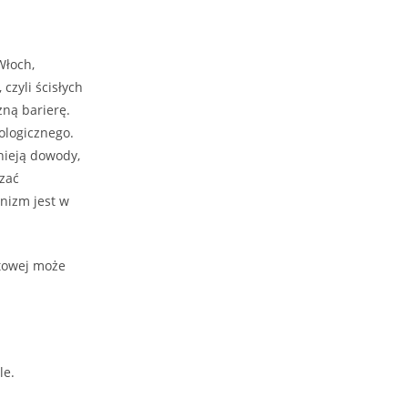
Włoch,
, czyli ścisłych
zną barierę.
ologicznego.
nieją dowody,
szać
anizm jest w
itowej może
le.