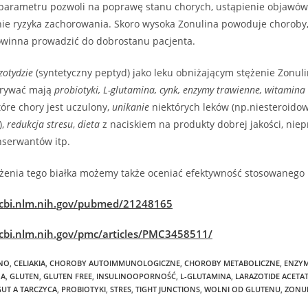
 parametru pozwoli na poprawę stanu chorych, ustąpienie objawów
ie ryzyka zachorowania. Skoro wysoka Zonulina powoduje choroby, 
owinna prowadzić do dobrostanu pacjenta.
zotydzie
(syntetyczny peptyd) jako leku obniżającym stężenie Zonul
dgrywać mają
probiotyki, L-glutamina, cynk, enzymy trawienne, witamina
óre chory jest uczulony,
unikanie
niektórych leków (np.niesteroidow
),
redukcja stresu
,
dieta
z naciskiem na produkty dobrej jakości, niep
serwantów itp.
żenia tego białka możemy także oceniać efektywność stosowanego 
cbi.nlm.nih.gov/pubmed/21248165
cbi.nlm.nih.gov/pmc/articles/PMC3458511/
ANO
,
CELIAKIA
,
CHOROBY AUTOIMMUNOLOGICZNE
,
CHOROBY METABOLICZNE
,
ENZYM
NA
,
GLUTEN
,
GLUTEN FREE
,
INSULINOOPORNOŚĆ
,
L-GLUTAMINA
,
LARAZOTIDE ACETA
GUT A TARCZYCA
,
PROBIOTYKI
,
STRES
,
TIGHT JUNCTIONS
,
WOLNI OD GLUTENU
,
ZONU