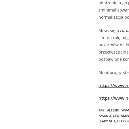
obniżenie tego
zminimalizowan
normalizacja p
Mówi się o
Lara
istotną rolę o
pokarmów na kt
przeciwzapalne
pozbawione kon
Monitorując stę
https://www.n
https://www.n
TAGI
:
ALESSIO FAS
FASANO
,
GLUTAMI
LEAKY GUT
,
LEAKY 