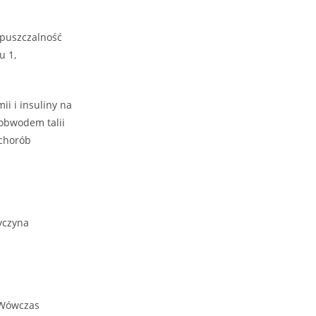
epuszczalność
u 1,
i i insuliny na
 obwodem talii
 chorób
yczyna
. Wówczas