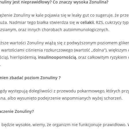
nuliny jest nieprawidłowy? Co znaczy wysoka Zonulina?
żenie Zonuliny w kale pojawia się w leaky gut co sugeruje, że prz
t duża. Nadmiar tego białka stwierdza się w
celiakii
, RZS, cukrzycy typ
ozsianym, oraz innych chorobach autoimmunologicznych.
ższe wartości Zonuliny wiążą się z podwyższonym poziomem glikemi
 wartościami ciśnienia rozkurczowego (wartość „dolna”), większym
cią), hierlipidemią,
insulinoopornością
, oraz całkowitym ryzykiem
.
nien zbadać poziom Zonuliny ?
ć gdy występują dolegliwości z przewodu pokarmowego, których prz
asna, albo wysunięto podejrzenie wspomnianych wyżej schorzeń.
czenie Zonuliny?
jej będzie wysokie, wiemy, że organizm nie funkcjonuje prawidłowo