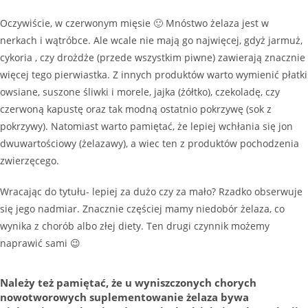
Oczywiście, w czerwonym mięsie 🙂 Mnóstwo żelaza jest w
nerkach i wątróbce. Ale wcale nie mają go najwięcej, gdyż jarmuż,
cykoria , czy drożdże (przede wszystkim piwne) zawierają znacznie
więcej tego pierwiastka. Z innych produktów warto wymienić płatki
owsiane, suszone śliwki i morele, jajka (żółtko), czekoladę, czy
czerwoną kapustę oraz tak modną ostatnio pokrzywę (sok z
pokrzywy). Natomiast warto pamiętać, że lepiej wchłania się jon
dwuwartościowy (żelazawy), a wiec ten z produktów pochodzenia
zwierzęcego.
Wracając do tytułu- lepiej za dużo czy za mało? Rzadko obserwuje
się jego nadmiar. Znacznie częściej mamy niedobór żelaza, co
wynika z chorób albo złej diety. Ten drugi czynnik możemy
naprawić sami 😉
Należy też pamiętać, że u wyniszczonych chorych
nowotworowych suplementowanie żelaza bywa