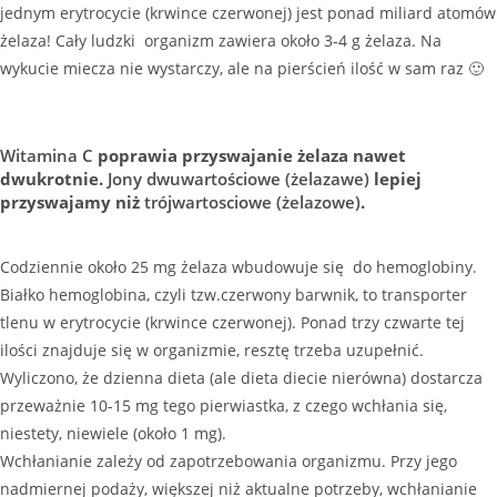
jednym erytrocycie (krwince czerwonej) jest ponad miliard atomów
żelaza! Cały ludzki organizm zawiera około 3-4 g żelaza. Na
wykucie miecza nie wystarczy, ale na pierścień ilość w sam raz 🙂
Witamina C
poprawia przyswajanie żelaza nawet
dwukrotnie.
Jony dwuwartościowe (żelazawe)
lepiej
przyswajamy niż
trójwartosciowe (żelazowe)
.
Codziennie około 25 mg żelaza wbudowuje się do hemoglobiny.
Białko hemoglobina, czyli tzw.czerwony barwnik, to transporter
tlenu w erytrocycie (krwince czerwonej). Ponad trzy czwarte tej
ilości znajduje się w organizmie, resztę trzeba uzupełnić.
Wyliczono, że dzienna dieta (ale dieta diecie nierówna) dostarcza
przeważnie 10-15 mg tego pierwiastka, z czego wchłania się,
niestety, niewiele (około 1 mg).
Wchłanianie zależy od zapotrzebowania organizmu. Przy jego
nadmiernej podaży, większej niż aktualne potrzeby, wchłanianie