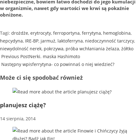
niebezpieczne, bowiem łatwo dochodzi do jego kumulacji
w organizmie, nawet gdy wartości we krwi są pokaźnie
obniżone.
Tagi
:
drożdże
,
erytrocyty
,
ferroportyna
,
ferrytyna
,
hemoglobina
,
hepcydyna
,
IRE-BP
,
jarmuż
,
laktoferryna
,
niedoczynność tarczycy
,
niewydolność nerek
,
pokrzywa
,
próba wchłaniania żelaza
,
żółtko
Previous Post
Nerki. maska Hashimoto
Następny wpis
ferrytyna- co powinnaś o niej wiedzieć?
Może ci się spodobać również
planujesz ciążę?
14 sierpnia, 2014