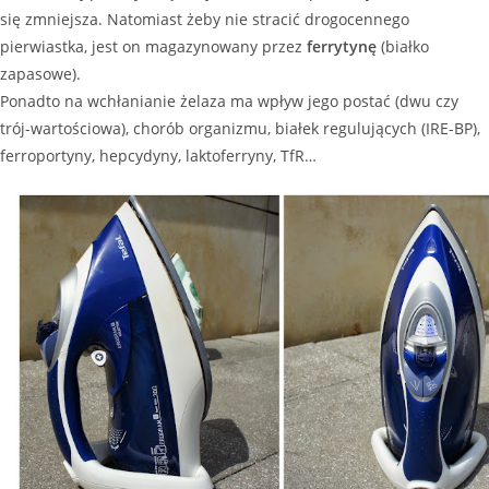
się zmniejsza. Natomiast żeby nie stracić drogocennego
pierwiastka, jest on magazynowany przez
ferrytynę
(białko
zapasowe).
Ponadto na wchłanianie żelaza ma wpływ jego postać (dwu czy
trój-wartościowa), chorób organizmu, białek regulujących (IRE-BP),
ferroportyny, hepcydyny, laktoferryny, TfR…