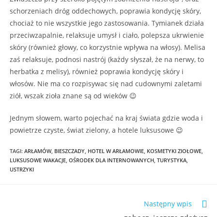
schorzeniach dróg oddechowych, poprawia kondycję skóry,
chociaż to nie wszystkie jego zastosowania. Tymianek działa
przeciwzapalnie, relaksuje umysł i ciało, polepsza ukrwienie
skóry (również głowy, co korzystnie wpływa na włosy). Melisa
zaś relaksuje, podnosi nastrój (każdy słyszał, że na nerwy, to
herbatka z melisy), również poprawia kondycję skóry i
włosów. Nie ma co rozpisywac się nad cudownymi zaletami
ziół, wszak zioła znane są od wieków 😉
Jednym słowem, warto pojechać na kraj świata gdzie woda i
powietrze czyste, świat zielony, a hotele luksusowe 😉
TAGI
:
ARŁAMÓW
,
BIESZCZADY
,
HOTEL W ARŁAMOWIE
,
KOSMETYKI ZIOŁOWE
,
LUKSUSOWE WAKACJE
,
OŚRODEK DLA INTERNOWANYCH
,
TURYSTYKA
,
USTRZYKI
Następny wpis