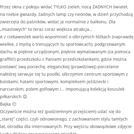
Przez okna z pokoju widać TYLKO zieleń, nocą ŻADNYCH świateł,
na niebie gwiazdy, żadnych lamp czy neonów, w dzień przychodzą
zwierzęta do paśników, widać je normalnie z balkonu. Dla
„miastowych” to teraz coraz większa atrakcja…
A z ciekawostek warto wspomnieć o olbrzymich łóżkach (naprawdę
wielkie, z myślą o trenujących tu sportowcach), podgrzewanym
dachu w pięknie urządzonym, pięknie wymalowanym (za pomoca
graffiti!) przedszkolu z Paniami przedszkolankami, gdzie można
zostawić swą pociechę, eleganckiej (prawdziwej) porcelanie
naktórej serwuje się tu posiłki, olbrzymim centrum sportowym z
boiskami, halami sportowymi, kompleksem jeździecki i
narciarskim, polem golfowym i… imponującą kolekcją koszulek
piłkarskich 😉
Bajka 🙂
Oczywiście można też (podziemnym przejściem) udać się do
„starej” części, czyli odnowionego, z zachowaniem stylu tamtych
lat, ośrodka dla internowanych. Przy wejściu obowiązkowe zdjęcie
Lecha Wałęsy opuszczającego ośrodek.