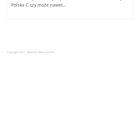
Polska C czy może nawet…
Copyright 2021 - Made by Oskar Łoziński