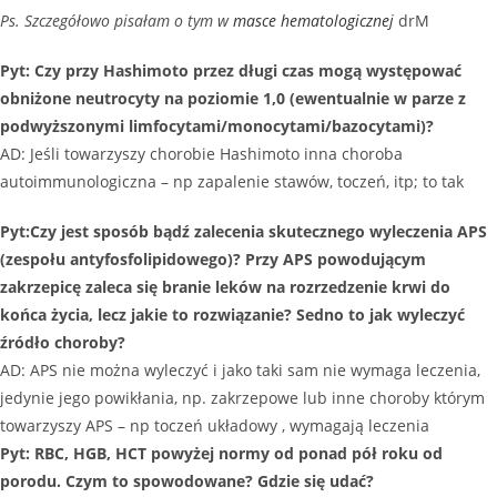
Ps. Szczegółowo pisałam o tym w
masce hematologicznej
drM
Pyt: Czy przy Hashimoto przez długi czas mogą występować
obniżone neutrocyty na poziomie 1,0 (ewentualnie w parze z
podwyższonymi limfocytami/monocytami/bazocytami)?
AD: Jeśli towarzyszy chorobie Hashimoto inna choroba
autoimmunologiczna – np zapalenie stawów, toczeń, itp; to tak
Pyt:Czy jest sposób bądź zalecenia skutecznego wyleczenia APS
(zespołu antyfosfolipidowego)? Przy APS powodującym
zakrzepicę zaleca się branie leków na rozrzedzenie krwi do
końca życia, lecz jakie to rozwiązanie? Sedno to jak wyleczyć
źródło choroby?
AD: APS nie można wyleczyć i jako taki sam nie wymaga leczenia,
jedynie jego powikłania, np. zakrzepowe lub inne choroby którym
towarzyszy APS – np toczeń układowy , wymagają leczenia
Pyt: RBC, HGB, HCT powyżej normy od ponad pół roku od
porodu. Czym to spowodowane? Gdzie się udać?