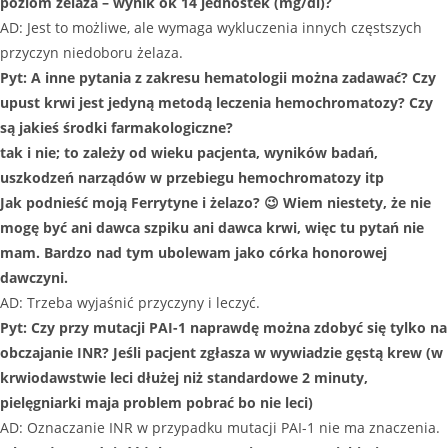
poziom żelaza – wynik ok 14 jednostek (mg/dl)?
AD: Jest to możliwe, ale wymaga wykluczenia innych częstszych
przyczyn niedoboru żelaza.
Pyt: A inne pytania z zakresu hematologii można zadawać? Czy
upust krwi jest jedyną metodą leczenia hemochromatozy? Czy
są jakieś środki farmakologiczne?
tak i nie; to zależy od wieku pacjenta, wyników badań,
uszkodzeń narządów w przebiegu hemochromatozy itp
Jak podnieść moją Ferrytyne i żelazo?
😉
Wiem niestety, że nie
mogę być ani dawca szpiku ani dawca krwi, więc tu pytań nie
mam. Bardzo nad tym ubolewam jako córka honorowej
dawczyni.
AD: Trzeba wyjaśnić przyczyny i leczyć.
Pyt: C
zy przy mutacji PAI-1 naprawdę można zdobyć się tylko na
obczajanie INR? Jeśli pacjent zgłasza w wywiadzie gęstą krew (w
krwiodawstwie leci dłużej niż standardowe 2 minuty,
pielęgniarki maja problem pobrać bo nie leci)
AD: Oznaczanie INR w przypadku mutacji PAI-1 nie ma znaczenia.