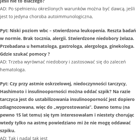
Jeśli nie to dlaczego?
AD: Po spełnieniu określonych warunków można być dawcą, jeśli
jest to jedyna choroba autoimmunologiczna,
Pyt: Niski poziom wbc – stwierdzona leukopenia. Reszta badań
w normie. Brak tocznia, alergii. Stwierdzone niedobory żelaza.
Przebadana u hematologa, gastrologa, alergologa, ginekologa.
Gdzie szukać pomocy ?
AD: Trzeba wyrównać niedobory i zastosować się do zaleceń
hematologa.
Pyt: Czy przy astmie oskrzelowej, niedoczynności tarczycy,
Hashimoto i insulinooporności można oddać szpik? Na razie
tarczyca jest do ustabilizowania insulinooporność jest dopiero
zdiagnozowana, więc do „wyprostowania”. Dawno temu (na
pewno 15 lat temu) się tym interesowałam i niestety chorując
wtedy tylko na astmę powiedziano mi że nie mogę oddawać
szpiku.
AD: Tak i nadal tak jest