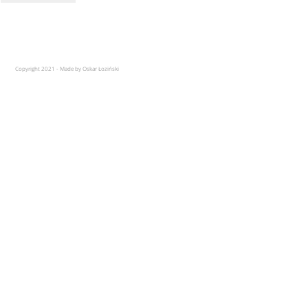
Copyright 2021 - Made by Oskar Łoziński