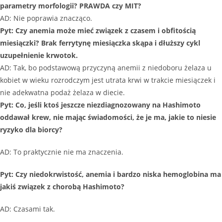
parametry morfologii? PRAWDA czy MIT?
AD: Nie poprawia znacząco.
Pyt: Czy anemia może mieć związek z czasem i obfitością
miesiączki? Brak ferrytynę miesiączka skąpa i dłuższy cykl
uzupełnienie krwotok.
AD: Tak, bo podstawową przyczyną anemii z niedoboru żelaza u
kobiet w wieku rozrodczym jest utrata krwi w trakcie miesiączek i
nie adekwatna podaż żelaza w diecie.
Pyt: Co, jeśli ktoś jeszcze niezdiagnozowany na Hashimoto
oddawał krew, nie mając świadomości, że je ma, jakie to niesie
ryzyko dla biorcy?
AD: To praktycznie nie ma znaczenia.
Pyt: Czy niedokrwistość, anemia i bardzo niska hemoglobina ma
jakiś związek z chorobą Hashimoto?
AD: Czasami tak.