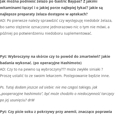
Jak można podnieść żelazo po Gastric Baypas? Z jakimi
witaminami łączyć i o jakiej porze najlepiej łykać? jakie są
najlepsze preparaty żelaza dostępne w aptekach?
AD: Po pierwsze należy sprawdzić czy występuję niedobór żelaza,
bo samo stężenie oznaczone jednorazowo nic o tym nie mówi, a
później po potwierdzeniu niedoboru suplementować.
Pyt: Wybroczyny na skórze czy to powód do zmartwień? Jakie
badania wykonać. (po operacyjne Hashimoto)
AD: Czy to na pewno są wybroczyny??? może zwykłe siniaki ?
Proszę ustalić to ze swoim lekarzem. Postępowanie będzie inne.
Ps. Tutaj dodam jeszcze od siebie: nie ma czegoś takiego, jak
„pooperacyjne hashimoto”, być może chodziło o niedoczynność tarczycy
po jej usunięciu? drM
Pyt: Czy picie soku z pokrzywy przy anemii, znacząco poprawia