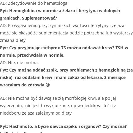
AD: Zdecydowanie do hematologa
Pyt: Hemoglobina w normie a żelazo i ferrytyna w dolnych
granicach. Suplementować?
AD: Po wyjaśnieniu przyczyn niskich wartości ferrytyny i żelaza,
może się okazać że suplementacja będzie potrzebna lub wystarczy
zmiana diety
Pyt: Czy przyjmując euthyrox 75 można oddawać krew? TSH w
normie, przeciwciała w normie.
AD: Nie, nie można.
Pyt: Czy można oddać szpik, przy problemach z hemoglobiną (za
niska), raz oddałam krew i mam zakaz od lekarza, 3 miesiące
wracałam do zdrowia 😢
AD: Nie można być dawcą ze złą morfologię krwi, ale po jej
wyleczeniu, nie jest to wykluczone, np w niedokrwistości z
niedoboru żelaza zależnym od diety
Pyt: Hashimoto, a bycie dawca szpiku i organów? Czy można?