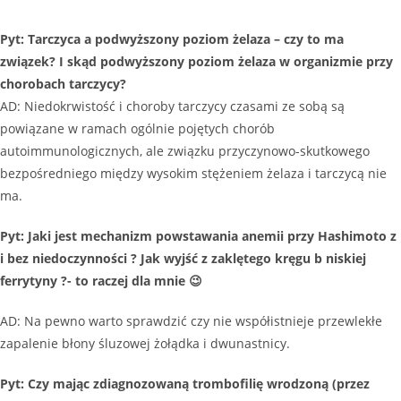
Pyt: Tarczyca a podwyższony poziom żelaza – czy to ma
związek? I skąd podwyższony poziom żelaza w organizmie przy
chorobach tarczycy?
AD: Niedokrwistość i choroby tarczycy czasami ze sobą są
powiązane w ramach ogólnie pojętych chorób
autoimmunologicznych, ale związku przyczynowo-skutkowego
bezpośredniego między wysokim stężeniem żelaza i tarczycą nie
ma.
Pyt: Jaki jest mechanizm powstawania anemii przy Hashimoto z
i bez niedoczynności ? Jak wyjść z zaklętego kręgu b niskiej
ferrytyny ?- to raczej dla mnie 😉
AD: Na pewno warto sprawdzić czy nie współistnieje przewlekłe
zapalenie błony śluzowej żołądka i dwunastnicy.
Pyt: Czy mając zdiagnozowaną trombofilię wrodzoną (przez