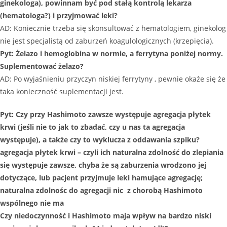
ginekologa), powinnam być pod stałą kontrolą lekarza
(hematologa?) i przyjmować leki?
AD: Koniecznie trzeba się skonsultować z hematologiem, ginekolog
nie jest specjalistą od zaburzeń koagulologicznych (krzepięcia).
Pyt: Żelazo i hemoglobina w normie, a ferrytyna poniżej normy.
Suplementować żelazo?
AD: Po wyjaśnieniu przyczyn niskiej ferrytyny , pewnie okaże się że
taka konieczność suplementacji jest.
Pyt: Czy przy Hashimoto zawsze występuje agregacja płytek
krwi (jeśli nie to jak to zbadać, czy u nas ta agregacja
występuje), a także czy to wyklucza z oddawania szpiku?
agregacja płytek krwi – czyli ich naturalna zdolność do zlepiania
się występuje zawsze, chyba że są zaburzenia wrodzono jej
dotyczące, lub pacjent przyjmuje leki hamujące agregację;
naturalna zdolnośc do agregacji nic z chorobą Hashimoto
wspólnego nie ma
Czy niedoczynność i Hashimoto maja wpływ na bardzo niski