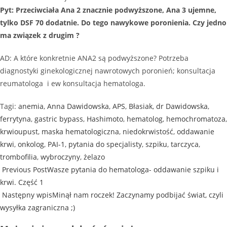
Pyt: Przeciwciała Ana 2 znacznie podwyższone, Ana 3 ujemne,
tylko DSF 70 dodatnie. Do tego nawykowe poronienia. Czy jedno
ma związek z drugim ?
AD: A które konkretnie ANA2 są podwyższone? Potrzeba
diagnostyki ginekologicznej nawrotowych poronień; konsultacja
reumatologa i ew konsultacja hematologa.
Tagi
:
anemia
,
Anna Dawidowska
,
APS
,
Błasiak
,
dr Dawidowska
,
ferrytyna
,
gastric bypass
,
Hashimoto
,
hematolog
,
hemochromatoza
,
krwioupust
,
maska hematologiczna
,
niedokrwistość
,
oddawanie
krwi
,
onkolog
,
PAI-1
,
pytania do specjalisty
,
szpiku
,
tarczyca
,
trombofilia
,
wybroczyny
,
żelazo
Previous Post
Wasze pytania do hematologa- oddawanie szpiku i
krwi. Część 1
Następny wpis
Minął nam roczek! Zaczynamy podbijać świat, czyli
wysyłka zagraniczna ;)