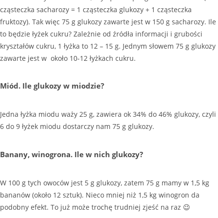
cząsteczka sacharozy = 1 cząsteczka glukozy + 1 cząsteczka
fruktozy). Tak więc 75 g glukozy zawarte jest w 150 g sacharozy. Ile
to będzie łyżek cukru? Zależnie od źródła informacji i grubości
kryształów cukru, 1 łyżka to 12 – 15 g. Jednym słowem 75 g glukozy
zawarte jest w około 10-12 łyżkach cukru.
Miód. Ile glukozy w miodzie?
Jedna łyżka miodu waży 25 g, zawiera ok 34% do 46% glukozy, czyli
6 do 9 łyżek miodu dostarczy nam 75 g glukozy.
Banany, winogrona. Ile w nich glukozy?
W 100 g tych owoców jest 5 g glukozy, zatem 75 g mamy w 1,5 kg
bananów (około 12 sztuk). Nieco mniej niż 1,5 kg winogron da
podobny efekt. To już może trochę trudniej zjeść na raz 😉