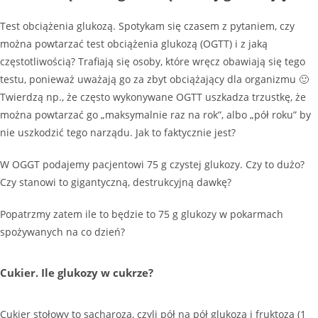
Test obciążenia glukozą. Spotykam się czasem z pytaniem, czy
można powtarzać test obciążenia glukozą (OGTT) i z jaką
częstotliwością? Trafiają się osoby, które wręcz obawiają się tego
testu, ponieważ uważają go za zbyt obciążający dla organizmu 🙂
Twierdzą np., że często wykonywane OGTT uszkadza trzustkę, że
można powtarzać go „maksymalnie raz na rok”, albo „pół roku” by
nie uszkodzić tego narządu. Jak to faktycznie jest?
W OGGT podajemy pacjentowi 75 g czystej glukozy. Czy to dużo?
Czy stanowi to gigantyczną, destrukcyjną dawkę?
Popatrzmy zatem ile to będzie to 75 g glukozy w pokarmach
spożywanych na co dzień?
Cukier. Ile glukozy w cukrze?
Cukier stołowy to sacharoza, czyli pół na pół glukoza i fruktoza (1