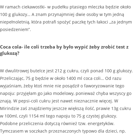
W ramach ciekawostki- w pudełku ptasiego mleczka będzie około
100 g glukozy… A znam przynajmniej dwie osoby w tym jedną
niepełnoletnią, która potrafi spożyć paczkę tych łakoci „za jednym
posiedzeniem”.
Coca cola- ile coli trzeba by było wypić żeby zrobić test z
glukozą?
W dwulitrowej butelce jest 212 g cukru, czyli ponad 100 g glukozy.
Przeliczając, 75 g będzie w około 1400 ml coca coli… Od razu
wyjaśniam, żeby ktoś mnie nie posądził o faworyzowanie tego
napoju: przyjęłam go jako modelowy, ponieważ chyba wszyscy go
znają. W pepsi-coli cukru jest nawet nieznacznie więcej. W
Mirindzie zaś znajdziemy jeszcze większą ilość, prawie 13g cukru
w 100ml, czyli 1154 ml tego napoju to 75 g czystej glukozy.
Podobne przeliczenia dotyczą również tzw. energetyków.
Tymczasem w soczkach przeznaczonych typowo dla dzieci, np.