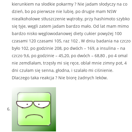
kierunkiem na słodkie pokarmy ? Nie jadam słodyczy na co
dzień, bo po pierwsze nie lubię, po drugie mam NSW
niealkoholowe stłuszczenie wątroby, przy hashimoto szybko
się tyje, węgli zatem jadam bardzo mało. Od lat mam mimo
bardzo nisko węglowodanowej diety cukier powyżej 100
czasami 120 czasami 105, raz 102 , W dniu badania na czczo
było 102, po godzinie 208, po dwóch – 169, a insulina – na
czczo 9,6, po godzinie – 45,20, po dwóch – 68,80 , po 4 omal
nie zemdlałam, trzęsły mi się ręce, oblał mnie zimny pot, 4
dni czułam się senna, głodna, i szalało mi ciśnienie.
Dlaczego taka reakcja ? Nie biorę żadnych leków.