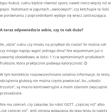
typu Kubuś, cukru będzie również sporo, nawet nieco więcej niż w
pepsi. Natomiast w jogurtach „owocowych”, czy ketchupie ta ilość
w porównaniu z poprzednikami wydaje się wręcz zastraszająca.
A teraz odpowiedzcie sobie, czy to tak dużo?
Ile „idzie” cukru czy miodu na przykład do ciasta? Ile można coli
czy innego napoju wypić jednego dnia? Nie wspominam już o
zawartej (dodatkowo, w ilości 1:1) w wymienionych produktach
fruktozie, która praktycznie podwaja kaloryczność 😉
W tym kontekście rozpowszechniane ostatnio informacje, że testu
obciążenia glukozą nie można często powtarzać, bo „szkodzi
trzustce”, są mocno kontrowersyjne a moim zdaniem zwyczajnie
przesadzone.
Nie ma zaleceń, czy zakazów, bo robić OGTT „częściej niż” albo
„nie częściej niż”. Jeśli istnieją wskazania do tego testu to należy