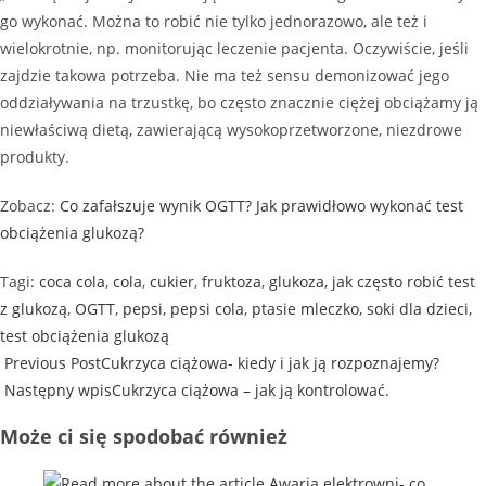
go wykonać. Można to robić nie tylko jednorazowo, ale też i
wielokrotnie, np. monitorując leczenie pacjenta. Oczywiście, jeśli
zajdzie takowa potrzeba. Nie ma też sensu demonizować jego
oddziaływania na trzustkę, bo często znacznie ciężej obciążamy ją
niewłaściwą dietą, zawierającą wysokoprzetworzone, niezdrowe
produkty.
Zobacz:
Co zafałszuje wynik OGTT? Jak prawidłowo wykonać test
obciążenia glukozą?
Tagi
:
coca cola
,
cola
,
cukier
,
fruktoza
,
glukoza
,
jak często robić test
z glukozą
,
OGTT
,
pepsi
,
pepsi cola
,
ptasie mleczko
,
soki dla dzieci
,
test obciążenia glukozą
Previous Post
Cukrzyca ciążowa- kiedy i jak ją rozpoznajemy?
Następny wpis
Cukrzyca ciążowa – jak ją kontrolować.
Może ci się spodobać również