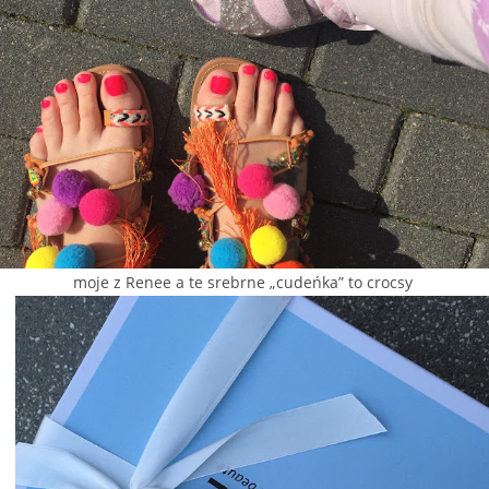
moje z Renee a te srebrne „cudeńka” to crocsy