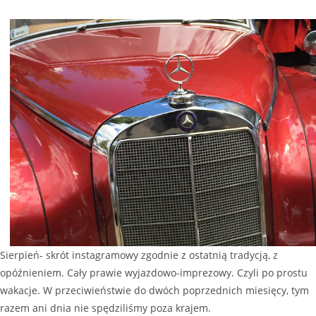
Sierpień- skrót instagramowy zgodnie z ostatnią tradycją, z
opóźnieniem. Cały prawie wyjazdowo-imprezowy. Czyli po prostu
wakacje. W przeciwieństwie do dwóch poprzednich miesięcy, tym
razem ani dnia nie spędziliśmy poza krajem.