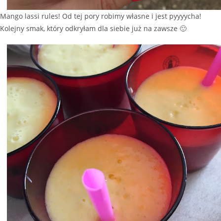
Mango lassi rules! Od tej pory robimy własne i jest pyyyycha!
Kolejny smak, który odkryłam dla siebie już na zawsze 🙂