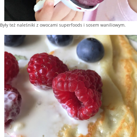
Były też naleśniki z owocami superfoods i sosem waniliowym.