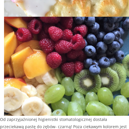
Od zaprzyjaźnionej higienistki stomatologicznej dostała
przeciekawą pastę do zębów- czarną! Poza ciekawym kolorem jest