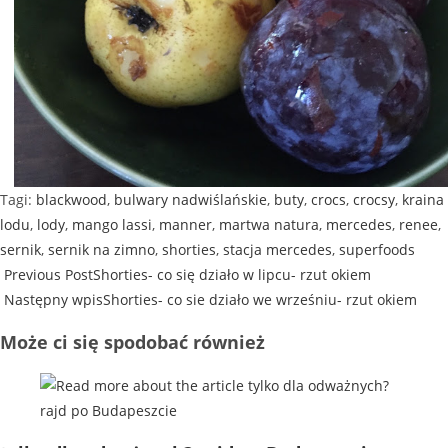
Tagi
:
blackwood
,
bulwary nadwiślańskie
,
buty
,
crocs
,
crocsy
,
kraina
lodu
,
lody
,
mango lassi
,
manner
,
martwa natura
,
mercedes
,
renee
,
sernik
,
sernik na zimno
,
shorties
,
stacja mercedes
,
superfoods
Previous Post
Shorties- co się działo w lipcu- rzut okiem
Następny wpis
Shorties- co sie działo we wrześniu- rzut okiem
Może ci się spodobać również