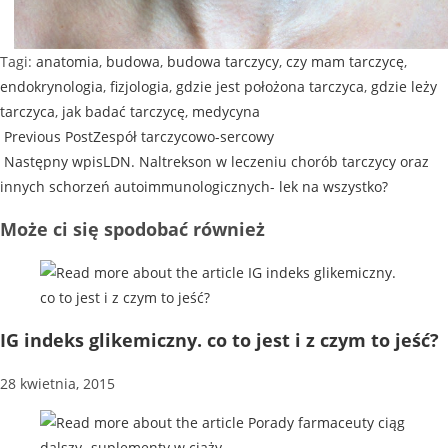
Tagi
:
anatomia
,
budowa
,
budowa tarczycy
,
czy mam tarczycę
,
endokrynologia
,
fizjologia
,
gdzie jest położona tarczyca
,
gdzie leży
tarczyca
,
jak badać tarczycę
,
medycyna
Previous Post
Zespół tarczycowo-sercowy
Następny wpis
LDN. Naltrekson w leczeniu chorób tarczycy oraz
innych schorzeń autoimmunologicznych- lek na wszystko?
Może ci się spodobać również
IG indeks glikemiczny. co to jest i z czym to jeść?
28 kwietnia, 2015