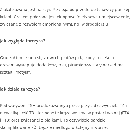
Zlokalizowana jest na szyi. Przylega od przodu do tchawicy poniżej
krtani. Czasem położona jest ektopowo (nietypowe umiejscowienie,
związane z rozwojem embrionalnym), np. w śródpiersiu.
Jak wygląda tarczyca?
Gruczoł ten składa się z dwóch płatów połączonych cieśnią,
czasem występuje dodatkowy płat, piramidowy. Cały narząd ma
kształt „motyla”.
Jak działa tarczyca?
Pod wpływem TSH produkowanego przez przysadkę wydziela T4 i
niewielką ilość T3. Hormony te krążą we krwi w postaci wolnej (FT4
i FT3) oraz związanej z białkami. To oczywiście bardziej
skomplikowane 😉 będzie niedługo w kolejnym wpisie.