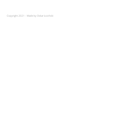
Copyright 2021 - Made by Oskar Łoziński