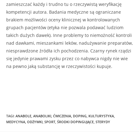
zamieszczać każdy i trudno tu o rzeczywistą weryfikację
kompetencji autora. Badania medyczne są ograniczane
brakiem możliwości oceny klinicznej w kontrolowanych
grupach pacjentów (etyka nie pozwala podawać ludziom
takich dużych dawek). Inne problemy to niemożność kontroli
nad dawkami, mieszankami leków, nadużywanie preparatów,
niesprawdzone źródła ich pochodzenia. Czarny rynek rządzi
się jedynie prawami zysku przez co nabywca nigdy nie wie
na pewno jaką substancję w rzeczywistości kupuje.
TAGI
:
ANABOLE
,
ANABOLIKI
,
ĆWICZENIA
,
DOPING
,
KULTURYSTYKA
,
MEDYCYNA
,
ODŻYWKI
,
SPORT
,
ŚRODKI DOPINGUJĄCE
,
STERYDY