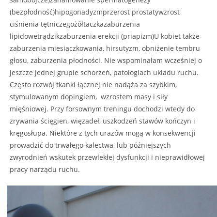
(bezpłodność)hipogonadyzmprzerost prostatywzrost
ciśnienia tętniczegożółtaczkazaburzenia
lipidowetrądzikzaburzenia erekcji (priapizm)U kobiet także-
zaburzenia miesiączkowania, hirsutyzm, obniżenie tembru
głosu, zaburzenia płodności. Nie wspominałam wcześniej o
jeszcze jednej grupie schorzeń, patologiach układu ruchu.
Często rozwój tkanki łącznej nie nadąża za szybkim,
stymulowanym dopingiem, wzrostem masy i siły
mięśniowej. Przy forsownym treningu dochodzi wtedy do
zrywania ścięgien, więzadeł, uszkodzeń stawów kończyn i
kręgosłupa. Niektóre z tych urazów mogą w konsekwencji
prowadzić do trwałego kalectwa, lub późniejszych
zwyrodnień wskutek przewlekłej dysfunkcji i nieprawidłowej
pracy narządu ruchu.