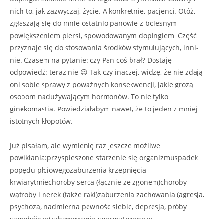
nich to, jak zazwyczaj, życie. A konkretnie, pacjenci. Otóż,
zgłaszają się do mnie ostatnio panowie z bolesnym
powiększeniem piersi, spowodowanym dopingiem. Część
przyznaje się do stosowania środków stymulujących, inni-
nie. Czasem na pytanie: czy Pan coś brał? Dostaję
odpowiedź: teraz nie 😉 Tak czy inaczej, widzę, że nie zdają
oni sobie sprawy z poważnych konsekwencji, jakie grozą
osobom nadużywającym hormonów. To nie tylko
ginekomastia. Powiedziałabym nawet, że to jeden z mniej
istotnych kłopotów.
Już pisałam, ale wymienię raz jeszcze możliwe
powikłania:przyspieszone starzenie się organizmuspadek
popędu płciowegozaburzenia krzepnięcia
krwiarytmiechoroby serca (łącznie ze zgonem)choroby
wątroby i nerek (także raki)zaburzenia zachowania (agresja,
psychoza, nadmierna pewność siebie, depresja, próby
samobójcze)zahamowanie spermatogenezy