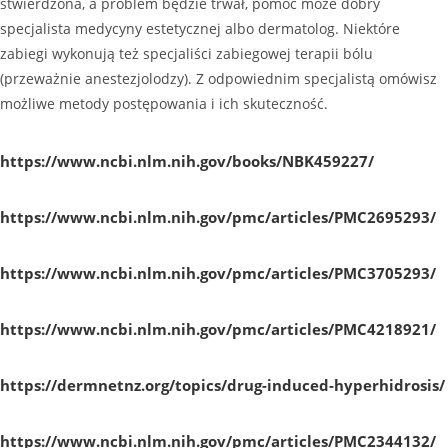
stwierdzona, a problem będzie trwał, pomóc może dobry
specjalista medycyny estetycznej albo dermatolog. Niektóre
zabiegi wykonują też specjaliści zabiegowej terapii bólu
(przeważnie anestezjolodzy). Z odpowiednim specjalistą omówisz
możliwe metody postępowania i ich skuteczność.
https://www.ncbi.nlm.nih.gov/books/NBK459227/
https://www.ncbi.nlm.nih.gov/pmc/articles/PMC2695293/
https://www.ncbi.nlm.nih.gov/pmc/articles/PMC3705293/
https://www.ncbi.nlm.nih.gov/pmc/articles/PMC4218921/
https://dermnetnz.org/topics/drug-induced-hyperhidrosis/
https://www.ncbi.nlm.nih.gov/pmc/articles/PMC2344132/