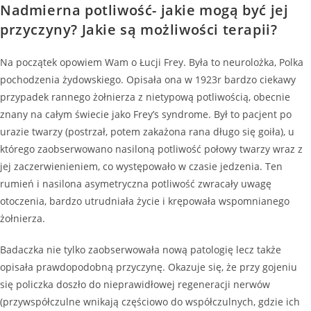
Nadmierna potliwość- jakie mogą być jej
przyczyny? Jakie są możliwości terapii?
Na początek opowiem Wam o Łucji Frey. Była to neurolożka, Polka
pochodzenia żydowskiego. Opisała ona w 1923r bardzo ciekawy
przypadek rannego żołnierza z nietypową potliwością, obecnie
znany na całym świecie jako Frey’s syndrome. Był to pacjent po
urazie twarzy (postrzał, potem zakażona rana długo się goiła), u
którego zaobserwowano nasiloną potliwość połowy twarzy wraz z
jej zaczerwienieniem, co występowało w czasie jedzenia. Ten
rumień i nasilona asymetryczna potliwość zwracały uwagę
otoczenia, bardzo utrudniała życie i krępowała wspomnianego
żołnierza.
Badaczka nie tylko zaobserwowała nową patologię lecz także
opisała prawdopodobną przyczynę. Okazuje się, że przy gojeniu
się policzka doszło do nieprawidłowej regeneracji nerwów
(przywspółczulne wnikają częściowo do współczulnych, gdzie ich