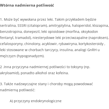
Wtórna nadmierna potliwość
1. Może być wywołana przez leki. Takim przykładem będzie
sertralina, SSSRI (citalopram), amitryptylina, haloperidol, klozapina,
benzotropina, donepezil, leki opioidowe (morfina, oksykodon
fentanyl, tramadol), niesterydowe leki przeciwzapalne (naproksen),
cefalosporyny, chinolony, acyklowir, rybawiryna, kortykosteroidy ,
leki stosowane w chorbach tarczycy, insulina, analogi GnRH u
mężczyzn (hypogonadyzm).
2 .Inna przyczyna nadmiernej potliwości to toksyny (np.
akryloamid), ponadto alkohol oraz kofeina.
3. Także nadzwyczajne stany i choroby mogą powodować
nadmierną potliwość:
A) przyczyny endokrynologiczne