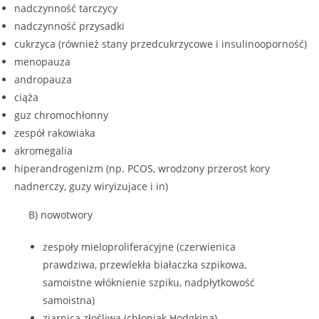
nadczynność tarczycy
nadczynność przysadki
cukrzyca (również stany przedcukrzycowe i insulinooporność)
menopauza
andropauza
ciąża
guz chromochłonny
zespół rakowiaka
akromegalia
hiperandrogenizm (np. PCOS, wrodzony przerost kory
nadnerczy, guzy wiryizujace i in)
B) nowotwory
zespoły mieloproliferacyjne (czerwienica
prawdziwa, przewlekła białaczka szpikowa,
samoistne włóknienie szpiku, nadpłytkowość
samoistna)
ziarnica złośliwa (chłoniak Hodgkina)