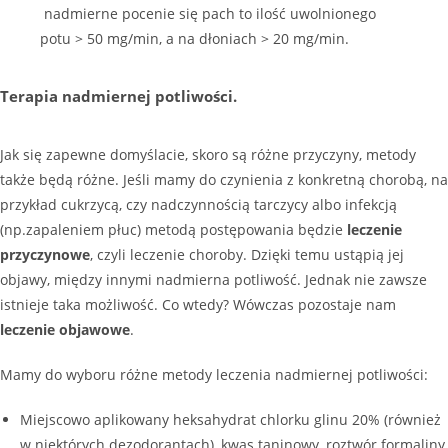
nadmierne pocenie się pach to ilość uwolnionego
potu > 50 mg/min, a na dłoniach > 20 mg/min.
Terapia nadmiernej potliwości.
Jak się zapewne domyślacie, skoro są różne przyczyny, metody
także będą różne. Jeśli mamy do czynienia z konkretną chorobą, na
przykład cukrzycą, czy nadczynnością tarczycy albo infekcją
(np.zapaleniem płuc) metodą postępowania będzie
leczenie
przyczynowe
, czyli leczenie choroby. Dzięki temu ustąpią jej
objawy, między innymi nadmierna potliwość. Jednak nie zawsze
istnieje taka możliwość. Co wtedy? Wówczas pozostaje nam
leczenie objawowe
.
Mamy do wyboru różne metody leczenia nadmiernej potliwości:
Miejscowo aplikowany heksahydrat chlorku glinu 20% (również
w niektórych dezodorantach), kwas taninowy, roztwór formaliny,