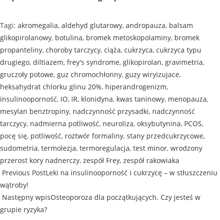
Tagi
:
akromegalia
,
aldehyd glutarowy
,
andropauza
,
balsam
glikopirolanowy
,
botulina
,
bromek metoskopolaminy
,
bromek
propanteliny
,
choroby tarczycy
,
ciąża
,
cukrzyca
,
cukrzyca typu
drugiego
,
diltiazem
,
frey's syndrome
,
glikopirolan
,
gravimetria
,
gruczoły potowe
,
guz chromochłonny
,
guzy wiryizujace
,
heksahydrat chlorku glinu 20%
,
hiperandrogenizm
,
insulinooporność
,
IO
,
IR
,
klonidyna
,
kwas taninowy
,
menopauza
,
mesylan benztropiny
,
nadczynność przysadki
,
nadczynność
tarczycy
,
nadmierna potliwość
,
neuroliza
,
oksybutynina
,
PCOS
,
pocę się
,
potliwość
,
roztwór formaliny
,
stany przedcukrzycowe
,
sudometria
,
termolezja
,
termoregulacja
,
test minor
,
wrodzony
przerost kory nadnerczy
,
zespół Frey
,
zespół rakowiaka
Previous Post
Leki na insulinooporność i cukrzycę – w stłuszczeniu
wątroby!
Następny wpis
Osteoporoza dla początkujących. Czy jesteś w
grupie ryzyka?