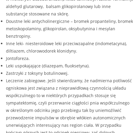
aldehyd glutarowy, balsam glikopirolanowy lub inne
substancje stosowane na skórę.
Doustne leki antycholinergiczne – bromek propanteliny, bromek
metoskopolaminy, glikopirolan, oksybutynina i mesylan
benztropiny.
Inne leki- niesteroidowe leki przeciwzapalne (indometacyna),
diltiazem, chlorowodorek klonidyny.
Jontoforeza.
Leki uspokajające (diazepam, fluoksetyna).
Zastrzyki z toksyny botulinowej.
Leczenie zabiegowe. Jeśli stwierdzamy, że nadmierna potliwość
ogniskowa jest związana z nieprawidłową czynnością układu
współczulnego to w niektórych przypadkach stosuje się
sympatektomię, czyli przerwanie ciągłości pnia współczulnego
w określonym odcinku jego przebiegu tak by uniemożliwić
przewodzenie impulsów w obrębie włókien autonomicznych
unerwiających interesujący nas region ciała. W przypadku
kończyn górnych jest to odcinek piersiowy, zaś dolnych