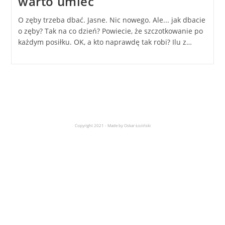
warto umieć
O zęby trzeba dbać. Jasne. Nic nowego. Ale... jak dbacie
o zęby? Tak na co dzień? Powiecie, że szczotkowanie po
każdym posiłku. OK, a kto naprawdę tak robi? Ilu z…
Copyright 2021 - Made by Oskar Łoziński