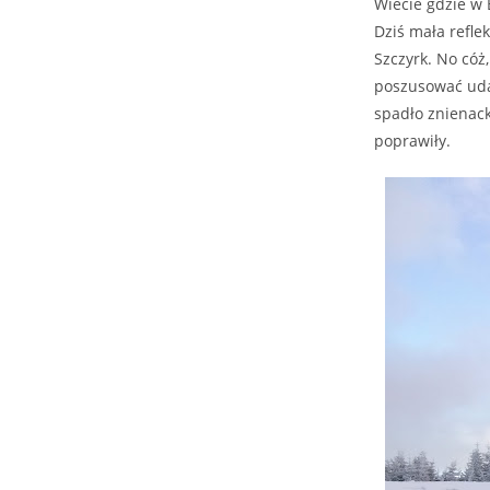
Wiecie gdzie w E
Dziś mała refle
Szczyrk. No cóż,
poszusować udał
spadło znienack
poprawiły.