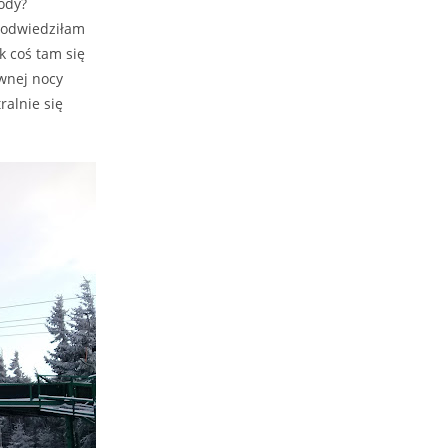
rody?
e odwiedziłam
k coś tam się
ewnej nocy
ralnie się