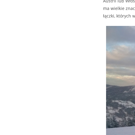
Austrii lub Wło
ma wielkie znacz
łączki, których 