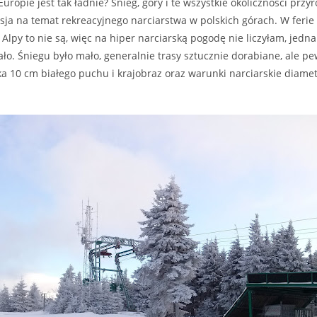
uropie jest tak ładnie? Śnieg, góry i te wszystkie okoliczności przy
ksja na temat rekreacyjnego narciarstwa w polskich górach. W feri
 Alpy to nie są, więc na hiper narciarską pogodę nie liczyłam, jedna
o. Śniegu było mało, generalnie trasy sztucznie dorabiane, ale p
a 10 cm białego puchu i krajobraz oraz warunki narciarskie diamet