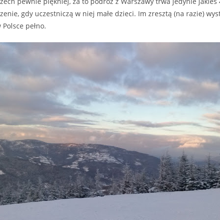
szech pewnie piękniej, za to podróż z Warszawy trwa jedynie jakieś 
enie, gdy uczestniczą w niej małe dzieci. Im zresztą (na razie) wys
w Polsce pełno.