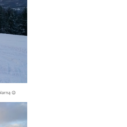
olarną 😉