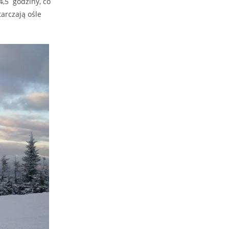
4,5 godziny, co
tarczają ośle