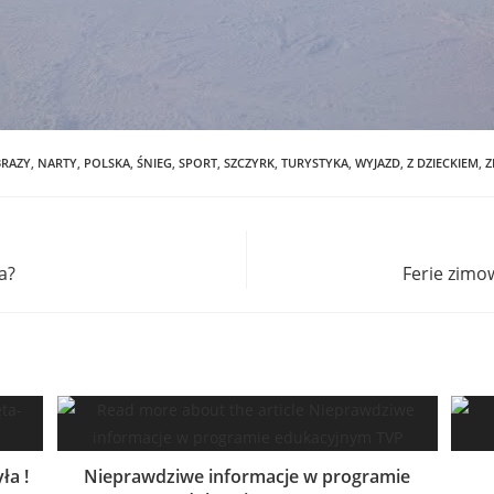
BRAZY
,
NARTY
,
POLSKA
,
ŚNIEG
,
SPORT
,
SZCZYRK
,
TURYSTYKA
,
WYJAZD
,
Z DZIECKIEM
,
Z
a?
Ferie zimo
ła !
Nieprawdziwe informacje w programie