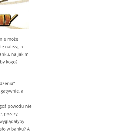
 nie może
ię należą, a
anku, na jakim
 by kogoś
odzenia”
gatywnie, a
iegoś powodu nie
, pożary,
 wyglądałyby
sło w banku? A