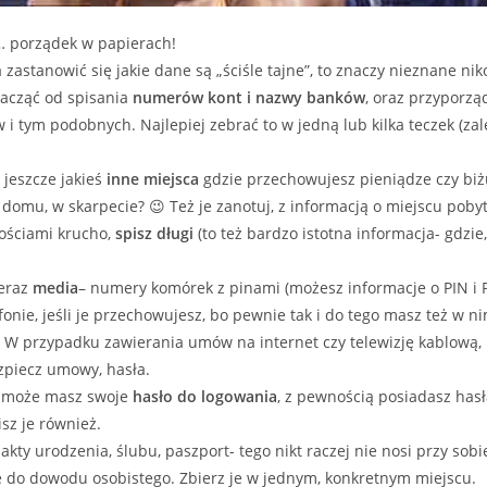
… porządek w papierach!
 zastanowić się jakie dane są „ściśle tajne”, to znaczy nieznane n
zacząć od spisania
numerów kont i nazwy banków
, oraz przyporz
 i tym podobnych. Najlepiej zebrać to w jedną lub kilka teczek (zal
 jeszcze jakieś
inne miejsca
gdzie przechowujesz pieniądze czy biż
domu, w skarpecie? 😉 Też je zanotuj, z informacją o miejscu pobyt
nościami krucho,
spisz długi
(to też bardzo istotna informacja- gdzie, 
teraz
media
– numery komórek z pinami (możesz informacje o PIN i 
fonie, jeśli je przechowujesz, bo pewnie tak i do tego masz też w n
 W przypadku zawierania umów na internet czy telewizję kablową,
zpiecz umowy, hasła.
ć może masz swoje
hasło do logowania
, z pewnością posiadasz hasł
sz je również.
 akty urodzenia, ślubu, paszport- tego nikt raczej nie nosi przy sobi
 do dowodu osobistego. Zbierz je w jednym, konkretnym miejscu.