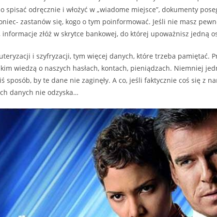
bo spisać odręcznie i włożyć w „wiadome miejsce”, dokumenty pos
niec- zastanów się, kogo o tym poinformować. Jeśli nie masz pewno
, informacje złóż w skrytce bankowej, do której upoważnisz jedną o
teryzacji i szyfryzacji, tym więcej danych, które trzeba pamiętać. 
nikim wiedzą o naszych hasłach, kontach, pieniądzach. Niemniej jed
 sposób, by te dane nie zaginęły. A co, jeśli faktycznie coś się z na
tych danych nie odzyska…