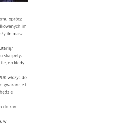
ikomu oprócz
ądkowanych im
eży ile masz
uterię?
u skarpety.
ile, do kiedy
PUK włożyć do
im gwarancje i
 będzie
a do kont
e, w