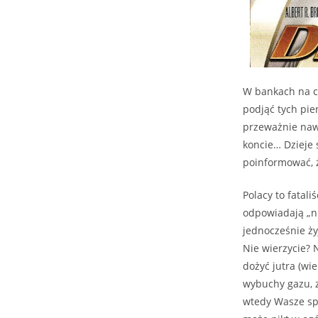
W bankach na ca
podjąć tych pie
przeważnie nawe
koncie… Dzieje 
poinformować, ż
Polacy to fatali
odpowiadają „ni
jednocześnie ży
Nie wierzycie? N
dożyć jutra (wi
wybuchy gazu, z
wtedy Wasze sp