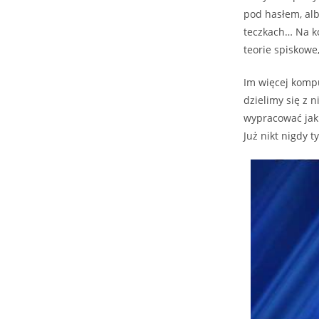
pod hasłem, al
teczkach… Na ko
teorie spiskowe
Im więcej kompu
dzielimy się z 
wypracować jakiś
Już nikt nigdy 