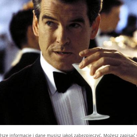
ższe informacje i dane musisz jakoś zabezpieczyć. Możesz zapisa