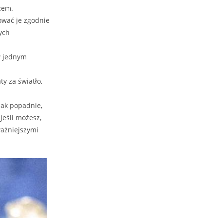
zem.
ować je zgodnie
ych
w jednym
y za światło,
jak popadnie,
Jeśli możesz,
ważniejszymi