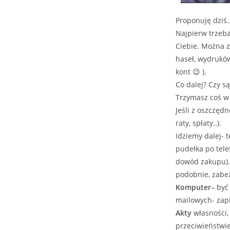
Proponuję dziś
Najpierw trzeba
Ciebie. Można 
haseł, wydruków
kont 😉 ).
Co dalej? Czy są
Trzymasz coś w 
Jeśli z oszczęd
raty, spłaty..).
Idziemy dalej- 
pudełka po tele
dowód zakupu).
podobnie, zabe
Komputer
– by
mailowych- zapi
Akty
własności,
przeciwieństwie