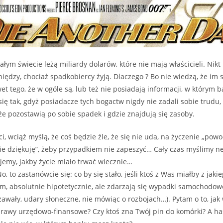
łym świecie leżą miliardy dolarów, które nie mają właścicieli. Nikt
niędzy, chociaż spadkobiercy żyją. Dlaczego ? Bo nie wiedzą, że im s
t tego, że w ogóle są, lub też nie posiadają informacji, w którym b
się tak, gdyż posiadacze tych bogactw nigdy nie zadali sobie trudu,
e pozostawią po sobie spadek i gdzie znajdują się zasoby.
ści, wciąż myślą, że coś będzie źle, że się nie uda, na życzenie „pow
e dziękuję”, żeby przypadkiem nie zapeszyć… Cały czas myślimy ne
jemy, jakby życie miało trwać wiecznie…
o, to zastanówcie się: co by się stało, jeśli ktoś z Was miałby z jak
em, absolutnie hipotetycznie, ale zdarzają się wypadki samochodowe
awały, udary słoneczne, nie mówiąc o rozbojach…). Pytam o to, jak
rawy urzędowo-finansowe? Czy ktoś zna Twój pin do komórki? A ha