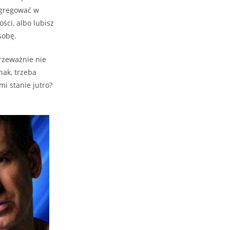
egregować w
ści, albo lubisz
sobę.
Przeważnie nie
nak, trzeba
mi stanie jutro?