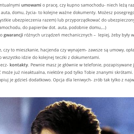
entualnymi
umowami
o pracę, czy kupno samochodu- niech leżą ra
 auta, domu, życia- to kolejne ważne dokumenty. Możesz posegreg
zystkie ubezpieczenia razem) lub przyporządkować do ubezpieczon
amochodu, do papierów dot. auta, podobnie domu,…)
do
gwarancji
różnych urządzeń mechanicznych – lepiej, żeby były 
ne, czy to mieszkanie, hacjenda czy wynajem- zawsze są umowy, opłat
o wszystko idzie do kolejnej teczki z dokumentami.
zecz-
kontakty
. Pewnie masz je głównie w telefonie, pozapisywane 
ć może już nieaktualna, niektóre pod tylko Tobie znanymi skrótami. 
opiuj je gdzieś dodatkowo. Opcja dla leniwych- zrób tak tylko z naj