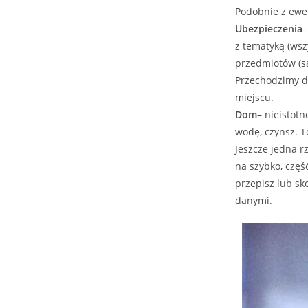
Podobnie z ew
Ubezpieczenia
–
z tematyką (ws
przedmiotów (s
Przechodzimy 
miejscu.
Dom
– nieistot
wodę, czynsz. T
Jeszcze jedna r
na szybko, częś
przepisz lub sk
danymi.