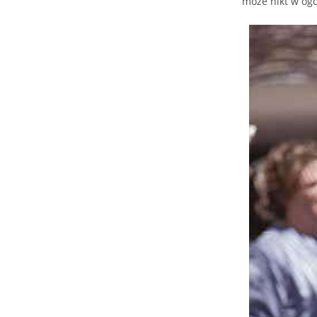
może nikt w ogó