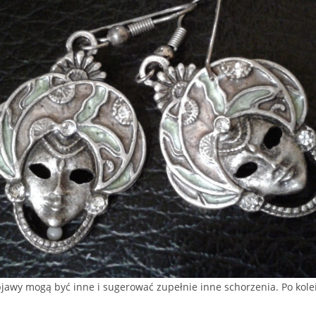
bjawy mogą być inne i sugerować zupełnie inne schorzenia. Po kol