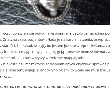
liwości pojawiają się powoli, a wspomniane patologie narastają po
e. Znaczna część pacjentów składa je na karb zmęczenia, przeprac
y starości. Na zasadzie „tyję, bo jestem już starsza/przekwitam…”, 
rzy ludzie tak mają”, rany gorzej się goją- „pewnie mam słabe naczyn
lesterol? – „u nas wszyscy w rodzinie mają wysoki”…
k nie jest? Jeśli masz któryś ze wspomnianych objawów, sprawdź p
 się z lekarzem, najlepiej endokrynologiem, to wcale nie musi być „s
tak czuć…
RCZYCY
,
HASHIMOTO
,
MASKA
,
METABOLIZM
,
NIEDOCZYNNOŚĆ TARCZYCY
,
OBJAWY
,
P