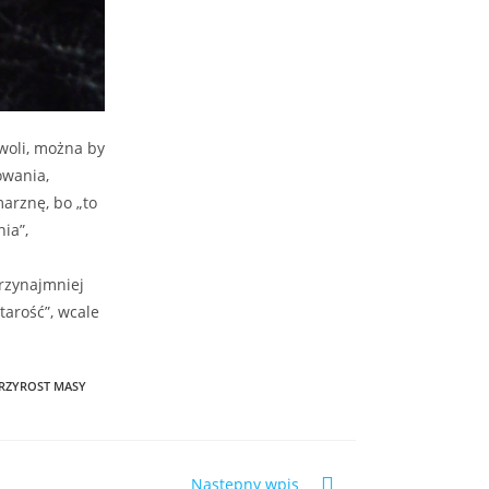
woli, można by
owania,
marznę, bo „to
ia”,
rzynajmniej
tarość”, wcale
RZYROST MASY
Następny wpis