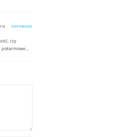
016
ODPOWIEDZ
ość, czy
cje pokarmowe…