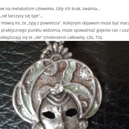
ływ na metabolizm człowieka. Gdy ich brak, zwalnia…
od tarczycy się tyje”…
ntki mówią mi, że „tyją z powietrza”. Kolejnym objawem może być mar
 z praktycznego punktu widzenia, może spowalniać gojenie ran i 
dwyższają się te „złe” (cholesterol całkowity, LDL, TG).