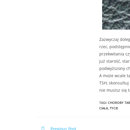
Zazwyczaj doleg
rzec, podstępni
przekwitania cz
już starość, sta
podwyższony cho
A może wcale ta
TSH, skonsultuj
nie musisz się 
TAGI
:
CHOROBY TA
CIAŁA
,
TYCIE
Previous Post