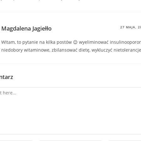
Magdalena Jagiełło
27 MAJA, 2
WItam, to pytanie na kilka postów 😉 wyeliminować insulinooporon
niedobory witaminowe, zbilansować dietę, wykluczyć nietoleran
ntarz