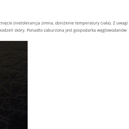
znięcie (nietolerancja zimna, obniżenie temperatury ciała). Z uwagi
uszkodzeń skóry. Ponadto zaburzona jest gospodarka węglowodanów