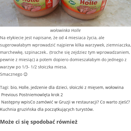
wołowinka Holle
Na etykiecie jest napisane, że od 4 miesiaca życia, ale
sugerowałabym wprowadzić najpierw kilka warzywek, ziemniaczka,
marchewkę, szpinaczek.. (troche się zejdziez tym wprowadzaniem,
pewnie z miesiąc) a potem dopiero domieszałabym do jednego z
warzyw po 1/3- 1/2 słoiczka miesa.
Smacznego 😉
Tagi
:
bio
,
Holle
,
jedzenie dla dzieci
,
słoiczki z mięsem
,
wołowina
Previous Post
niemowlęta krok 2
Następny wpis
Co zamówić w Gruzji w restauracji? Co warto zjeść?
Kuchnia gruzińska dla początkujących turystów.
Może ci się spodobać również