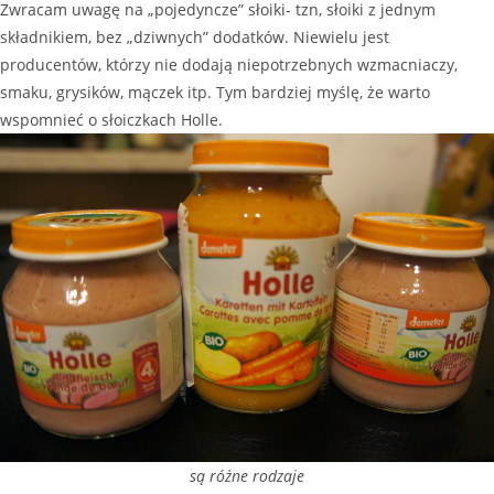
Zwracam uwagę na „pojedyncze” słoiki- tzn, słoiki z jednym
składnikiem, bez „dziwnych” dodatków. Niewielu jest
producentów, którzy nie dodają niepotrzebnych wzmacniaczy,
smaku, grysików, mączek itp. Tym bardziej myślę, że warto
wspomnieć o słoiczkach Holle.
są różne rodzaje