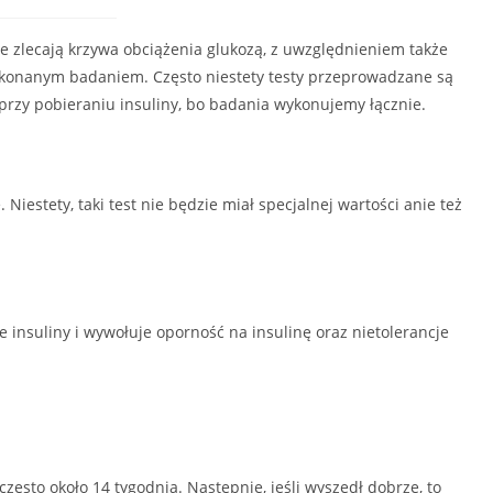
e zlecają krzywa obciążenia glukozą, z uwzględnieniem także
 wykonanym badaniem. Często niestety testy przeprowadzane są
przy pobieraniu insuliny, bo badania wykonujemy łącznie.
Niestety, taki test nie będzie miał specjalnej wartości anie też
e insuliny i wywołuje oporność na insulinę oraz nietolerancje
często około 14 tygodnia. Następnie, jeśli wyszedł dobrze, to