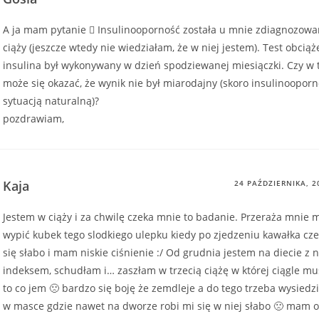
A ja mam pytanie  Insulinooporność została u mnie zdiagnozowa
ciąży (jeszcze wtedy nie wiedziałam, że w niej jestem). Test obciąż
insulina był wykonywany w dzień spodziewanej miesiączki. Czy w t
może się okazać, że wynik nie był miarodajny (skoro insulinooporn
sytuacją naturalną)?
pozdrawiam,
Kaja
24 PAŹDZIERNIKA, 2
Jestem w ciąży i za chwilę czeka mnie to badanie. Przeraża mnie
wypić kubek tego slodkiego ulepku kiedy po zjedzeniu kawałka cze
się słabo i mam niskie ciśnienie :/ Od grudnia jestem na diecie z 
indeksem, schudłam i… zaszłam w trzecią ciążę w której ciągle m
to co jem 🙁 bardzo się boję że zemdleje a do tego trzeba wysiedz
w masce gdzie nawet na dworze robi mi się w niej słabo 🙁 mam o