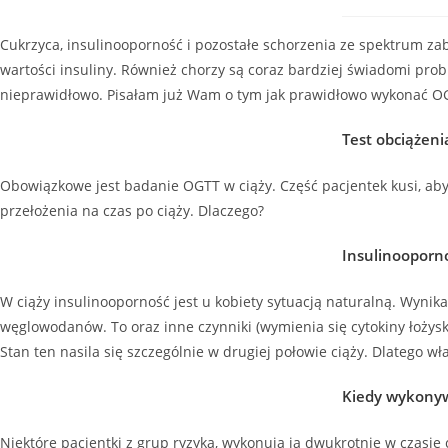
Cukrzyca, insulinooporność i pozostałe schorzenia ze spektrum za
wartości insuliny. Również chorzy są coraz bardziej świadomi pro
nieprawidłowo. Pisałam już Wam o tym jak prawidłowo wykonać OGTT
Test obciążeni
Obowiązkowe jest badanie OGTT w ciąży. Część pacjentek kusi, aby wy
przełożenia na czas po ciąży. Dlaczego?
Insulinooporno
W ciąży insulinooporność jest u kobiety sytuacją naturalną. Wynika
węglowodanów. To oraz inne czynniki (wymienia się cytokiny łoży
Stan ten nasila się szczególnie w drugiej połowie ciąży. Dlatego 
Kiedy wykonyw
Niektóre pacjentki z grup ryzyka, wykonują ją dwukrotnie w czasie ci