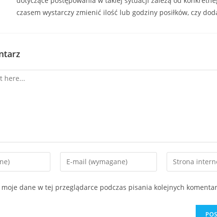
dotyczące postępowania w takiej sytuacji zależą od konkretn
czasem wystarczy zmienić ilość lub godziny posiłków, czy doda
ntarz
 moje dane w tej przeglądarce podczas pisania kolejnych komentar