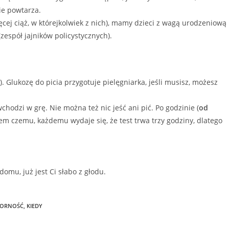
ie powtarza.
ięcej ciąż, w którejkolwiek z nich), mamy dzieci z wagą urodzeniową
zespół jajników policystycznych).
. Glukozę do picia przygotuje pielęgniarka, jeśli musisz, możesz
wchodzi w grę. Nie można też nic jeść ani pić. Po godzinie (
od
wiem czemu, każdemu wydaje się, że test trwa trzy godziny, dlatego
omu, już jest Ci słabo z głodu.
PORNOŚĆ
,
KIEDY