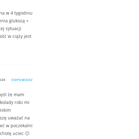
na w 4 tygodniu
enia glukozą +
ej sytuacji
ość w ciąży jest
020
ODPOWIEDZ
 myśl że mam
kolady robi mi
niskim
uszę uważać na
ieć w poczekalni
chotę uciec 🙁