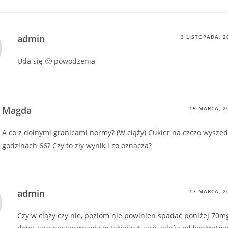
admin
3 LISTOPADA, 2
Uda się 🙂 powodzenia
Magda
15 MARCA, 2
A co z dolnymi granicami normy? (W ciąży) Cukier na czczo wyszedł
godzinach 66? Czy to zły wynik i co oznacza?
admin
17 MARCA, 2
Czy w ciąży czy nie, poziom nie powinien spadać poniżej 70m