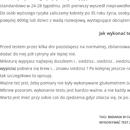
standardowo w 24-28 tygodniu. Jeśli pierwszy wyszedł nieprawidłow
Do osób wyższego ryzyka zaliczamy kobiety po 35 roku życia, osoby,
powyżej 4000g lub dzieci z wadą rozwojową, występujące obciążenia
Jak wykonać te
Przed testem przez kilka dni pozostajesz na normalnej, zbilansowan
dodać do niej pół cytryny ale lepiej nie.
Miksturę wypijasz najlepiej duszkiem i.. siedzisz…siedzisz.. siedz
wypicia
) pobiera się krew i… znowu siedzisz ? Po kolejnej jeszcze 
tak szczegółowo to opisuję.
Ważne też jest, żeby pomiary nie były wykonywane glukometrem (są 
Wbrew pozorom, wykonanie testu jest bardzo ważne, a nie każdy w
Warto jest mieć przy sobie coś do zjedzenia gdyż zdarza się, że po
TAGI
:
BADANIA W CI
WYKONYWAĆ TEST 