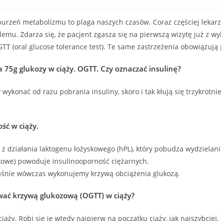
burzeń metabolizmu to plaga naszych czasów. Coraz częściej lekarz
blemu. Zdarza się, że pacjent zgasza się na pierwszą wizytę już z
 (oral glucose tolerance test). Te same zastrzeżenia obowiązują 
a 75g glukozy w ciąży. OGTT. Czy oznaczać insulinę?
konać od razu pobrania insuliny, skoro i tak kłują się trzykrotnie. 
ść w ciąży.
 z działania laktogenu łożyskowego (hPL), który pobudza wydzielani
skowe) powoduje insulinooporność ciężarnych.
właśnie wówczas wykonujemy krzywą obciążenia glukozą.
ać krzywą glukozową (OGTT) w ciąży?
ąży. Robi się je wtedy najpierw na początku ciąży, jak najszybciej, 