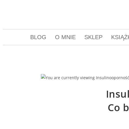
BLOG
O MNIE
SKLEP
KSIĄŻ
Insu
Co b