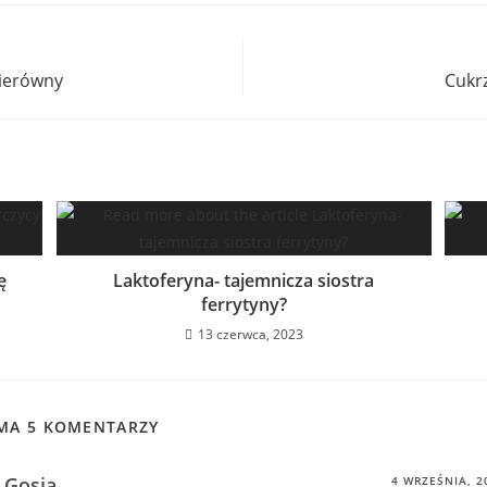
nierówny
Cukrz
ę
Laktoferyna- tajemnicza siostra
ferrytyny?
13 czerwca, 2023
 MA 5 KOMENTARZY
Gosia
4 WRZEŚNIA, 2