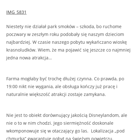
IMG_5831
Niestety nie działał park smoków – szkoda, bo ruchome
poczwary w zeszłym roku podobały się naszym dzieciom
najbardziej. W czasie naszego pobytu wykańczano wioskę
krasnoludków. Wiem, że ma pojawić się jeszcze co najmniej
jedna nowa atrakcja…
Farma mogłaby być trochę dłużej czynna. Co prawda, po
19:00 nikt nie wygania, ale obsługa kończy już pracę i
naturalnie większość atrakcji zostaje zamykana.
Nie jest to obiekt dorównujący jakością Disneylandom, ale
nie o to w nim chodzi. Jego siermiężność doskonale
wkomponowuje się w otaczający go las. Lokalizacja „pod
chmurką” gwarantuje pobyt na świeżym powietrzu.