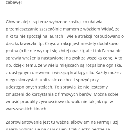
zabawę!
Główne alejki są teraz wyłożone kostką, co ułatwia
przemieszczanie szczególnie mamom z wózkiem Widać, że
nikt tu nie spoczął na laurach i wiele atrakcji rozbudowano o
daszki, ławeczki itp. Część atrakcji jest niestety dodatkowo
płatna (o ile nie wykupi się złotej opaski), ale i tak Farma nie
sprawia wrażenia nastawionej na zysk za wszelką cenę. A to
np. dzięki temu, że w wielu miejscach są rozpalone ogniska,
z dostępnym drewnem i wiszącą kratką grilla. Każdy może z
niego skorzystać, upitrasić co chce i spożyć przy
udostępnionych stołach. To sprawia, że nie jesteśmy
zmuszeni do korzystania z firmowych barów. Można sobie
wnosić produkty żywnościowe do woli, nie tak jak np. w
warszawskich kinach.
Zaprowiantowanie jest tu ważne, albowiem na Farmę Iluzji
należy wybrać się na cały dzień. I tak ciężko będzie za