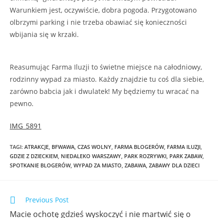
Warunkiem jest, oczywiście, dobra pogoda. Przygotowano
olbrzymi parking i nie trzeba obawiać się konieczności
wbijania się w krzaki.
Reasumując Farma Iluzji to świetne miejsce na całodniowy,
rodzinny wypad za miasto. Każdy znajdzie tu coś dla siebie,
zarówno babcia jak i dwulatek! My będziemy tu wracać na
pewno.
IMG_5891
TAGI
:
ATRAKCJE
,
BFWAWA
,
CZAS WOLNY
,
FARMA BLOGERÓW
,
FARMA ILUZJI
,
GDZIE Z DZIECKIEM
,
NIEDALEKO WARSZAWY
,
PARK ROZRYWKI
,
PARK ZABAW
,
SPOTKANIE BLOGERÓW
,
WYPAD ZA MIASTO
,
ZABAWA
,
ZABAWY DLA DZIECI
Previous Post
Macie ochotę gdzieś wyskoczyć i nie martwić się o