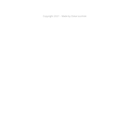
Copyright 2021 - Made by Oskar Łoziński