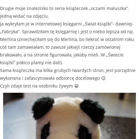
Drugie moje znalezisko to seria książeczek „oczami maluszka”.
Jedną widać na zdjęciu.
Ja wykryłam je w internetowej księgarni „Świat książki”- dawniej-
„Fabryka”. Sprawdziłam tę księgarnię i jest o niebo lepsza od np.
Merlina (zniechęciłam się do Merlina, bo ilekroć w ostatnim roku
coś tam zamawiałam, to zawsze jakiejś rzeczy zamówionej
brakowało, a na stronie figurowała, jakoby mieli. W „Świecie
książki” pókico plamy nie dali).
Sama książeczka ma kilka grubych twardych stron, jest porządnie
wykonana i zafascynowała odbiorcę docelowego 😉
Czyli zdaje test na osobniku żywym 😀