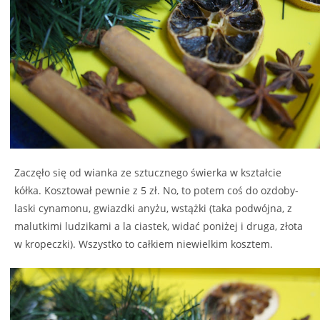
Zaczęło się od wianka ze sztucznego świerka w kształcie
kółka. Kosztował pewnie z 5 zł. No, to potem coś do ozdoby-
laski cynamonu, gwiazdki anyżu, wstążki (taka podwójna, z
malutkimi ludzikami a la ciastek, widać poniżej i druga, złota
w kropeczki). Wszystko to całkiem niewielkim kosztem.