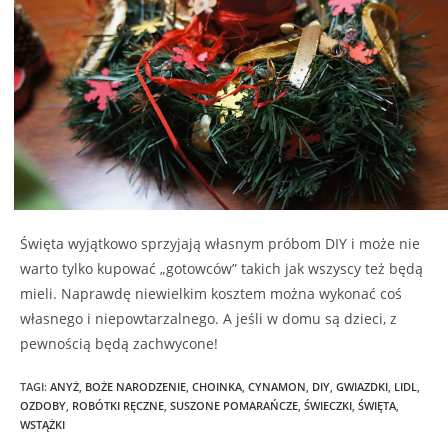
Święta wyjątkowo sprzyjają własnym próbom DIY i może nie
warto tylko kupować „gotowców” takich jak wszyscy też będą
mieli. Naprawdę niewielkim kosztem można wykonać coś
własnego i niepowtarzalnego. A jeśli w domu są dzieci, z
pewnością będą zachwycone!
TAGI
:
ANYŻ
,
BOŻE NARODZENIE
,
CHOINKA
,
CYNAMON
,
DIY
,
GWIAZDKI
,
LIDL
,
OZDOBY
,
ROBÓTKI RĘCZNE
,
SUSZONE POMARAŃCZE
,
ŚWIECZKI
,
ŚWIĘTA
,
WSTĄŻKI