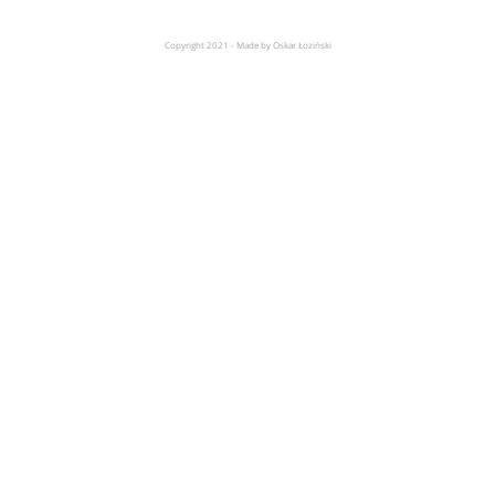
Copyright 2021 - Made by Oskar Łoziński