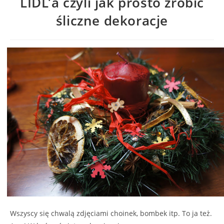
LIDL’a czyli jak prosto zrobić
śliczne dekoracje
Wszyscy się chwalą zdjęciami choinek, bombek itp. To ja też.