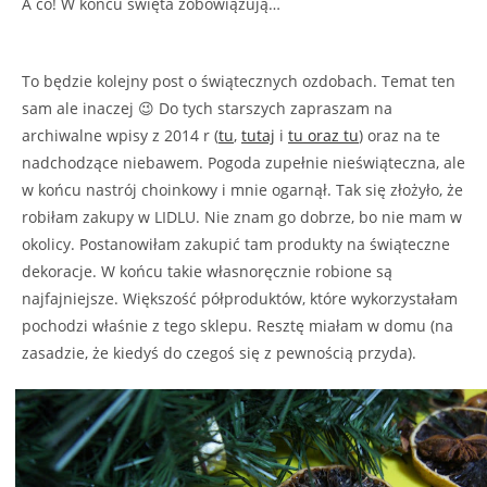
A co! W końcu święta zobowiązują…
To będzie kolejny post o świątecznych ozdobach. Temat ten
sam ale inaczej 😉 Do tych starszych zapraszam na
archiwalne wpisy z 2014 r (
tu
,
tutaj
i
tu
oraz tu
) oraz na te
nadchodzące niebawem. Pogoda zupełnie nieświąteczna, ale
w końcu nastrój choinkowy i mnie ogarnął. Tak się złożyło, że
robiłam zakupy w LIDLU. Nie znam go dobrze, bo nie mam w
okolicy. Postanowiłam zakupić tam produkty na świąteczne
dekoracje. W końcu takie własnoręcznie robione są
najfajniejsze. Większość półproduktów, które wykorzystałam
pochodzi właśnie z tego sklepu. Resztę miałam w domu (na
zasadzie, że kiedyś do czegoś się z pewnością przyda).