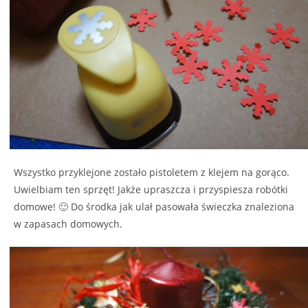
Wszystko przyklejone zostało pistoletem z klejem na gorąco.
Uwielbiam ten sprzęt! Jakże upraszcza i przyspiesza robótki
domowe! 🙂 Do środka jak ulał pasowała świeczka znaleziona
w zapasach domowych.