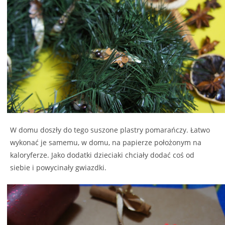
W domu doszły do tego suszone plastry pomarańczy. Łatwo
wykonać je samemu, w domu, na papierze położonym na
kaloryferze. Jako dodatki dzieciaki chciały dodać coś od
siebie i powycinały gwiazdki.