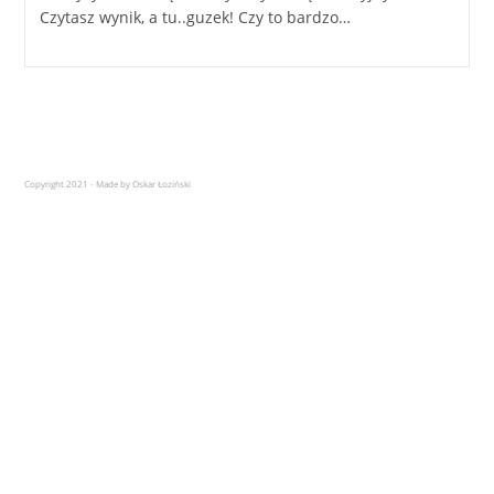
Czytasz wynik, a tu..guzek! Czy to bardzo…
Copyright 2021 - Made by Oskar Łoziński