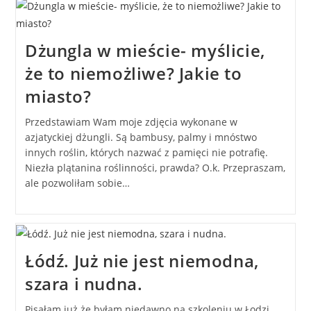
Dżungla w mieście- myślicie,
że to niemożliwe? Jakie to
miasto?
Przedstawiam Wam moje zdjęcia wykonane w
azjatyckiej dżungli. Są bambusy, palmy i mnóstwo
innych roślin, których nazwać z pamięci nie potrafię.
Niezła plątanina roślinności, prawda? O.k. Przepraszam,
ale pozwoliłam sobie…
Łódź. Już nie jest niemodna,
szara i nudna.
Pisałam już że byłam niedawno na szkoleniu w Łodzi.