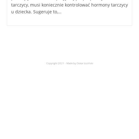
tarczycy, musi koniecznie kontrolować hormony tarczycy
u dziecka. Sugeruje to,…
Copyright 2021 - Made by Oskar Łoziński