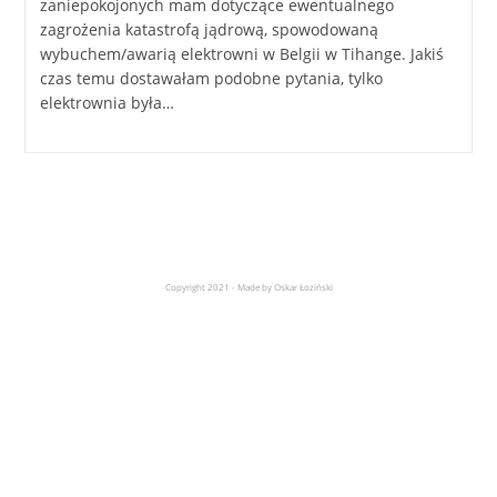
zaniepokojonych mam dotyczące ewentualnego
zagrożenia katastrofą jądrową, spowodowaną
wybuchem/awarią elektrowni w Belgii w Tihange. Jakiś
czas temu dostawałam podobne pytania, tylko
elektrownia była…
Copyright 2021 - Made by Oskar Łoziński