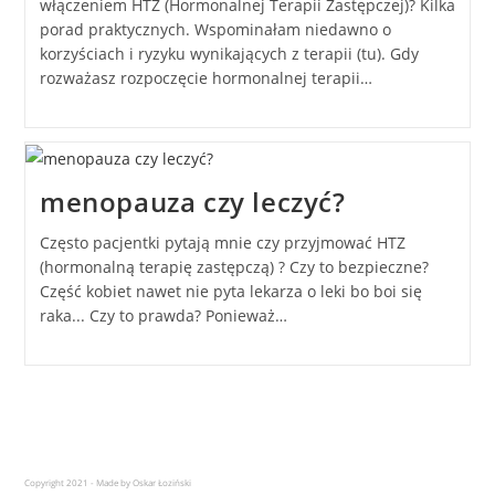
włączeniem HTZ (Hormonalnej Terapii Zastępczej)? Kilka
porad praktycznych. Wspominałam niedawno o
korzyściach i ryzyku wynikających z terapii (tu). Gdy
rozważasz rozpoczęcie hormonalnej terapii…
menopauza czy leczyć?
Często pacjentki pytają mnie czy przyjmować HTZ
(hormonalną terapię zastępczą) ? Czy to bezpieczne?
Część kobiet nawet nie pyta lekarza o leki bo boi się
raka... Czy to prawda? Ponieważ…
Copyright 2021 - Made by Oskar Łoziński