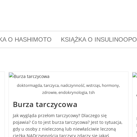
KA O HASHIMOTO
KSIĄŻKA O INSULINOOP
doktormagda, tarczyca, nadczynność, wstrząs, hormony,
zdrowie, endokrynologia, tsh
Burza tarczycowa
Jak wygląda przełom tarczycowy? Dlaczego się
pojawia? Co to jest burza tarczycowa? Jest to sytuacja,
gdy u osoby z nieleczoną lub niewłaściwie leczoną
ciężką NADczynnością tarczycy zdarzy się jakaś