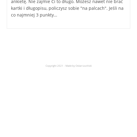
ankietę. Nie zajmie Ci to długo. Możesz nawet nie brać
kartki i długopisu, policzysz sobie "na palcach". Jeśli na
co najmniej 3 punkty…
Copyright 2021 - Made by Oskar Łoziński