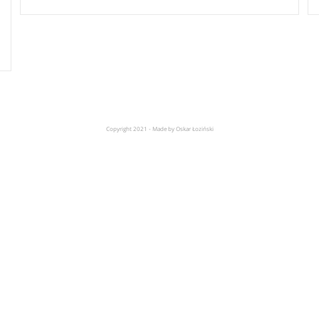
Copyright 2021 - Made by Oskar Łoziński