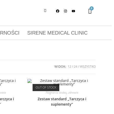
ORNOŚCI
SIRENE MEDICAL CLINIC
WIDOK:
12
24
WSZYSTKO
OUT OF STOCK
rowie
Nagrania wideo
,
zdrowie
rczyca i
Zestaw standard „Tarczyca i
”
suplementy”