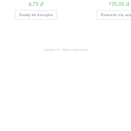
4,79
zł
195,00
zł
Dodaj do koszyka
Dowiedz się wi
Copyright 2021 - Made by Oskar Łoziński