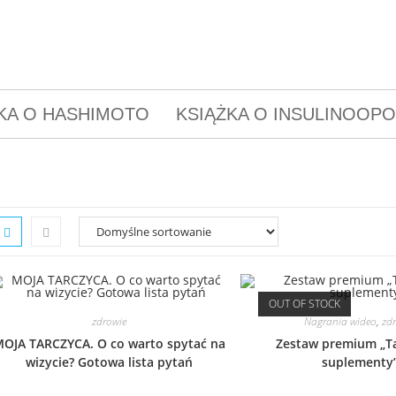
KA O HASHIMOTO
KSIĄŻKA O INSULINOOP
OUT OF STOCK
zdrowie
Nagrania wideo
,
zd
OJA TARCZYCA. O co warto spytać na
Zestaw premium „Ta
wizycie? Gotowa lista pytań
suplementy