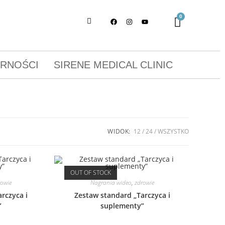
ORNOŚCI
SIRENE MEDICAL CLINIC
WIDOK:
12
24
WSZYSTKO
OUT OF STOCK
rowie
Nagrania wideo
,
zdrowie
rczyca i
Zestaw standard „Tarczyca i
”
suplementy”