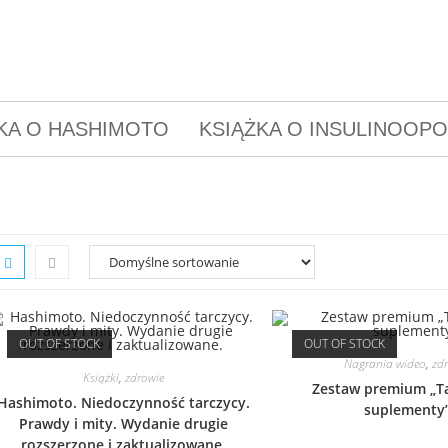
KA O HASHIMOTO
KSIĄŻKA O INSULINOOP
OUT OF STOCK
OUT OF STOCK
Nagrania wideo
,
zd
Książki
,
zdrowie
Zestaw premium „Ta
Hashimoto. Niedoczynność tarczycy.
suplementy
Prawdy i mity. Wydanie drugie
rozszerzone i zaktualizowane.