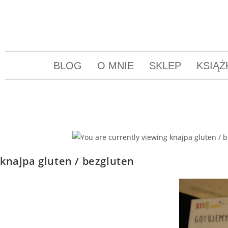
BLOG
O MNIE
SKLEP
KSIĄŻ
knajpa gluten / bezgluten