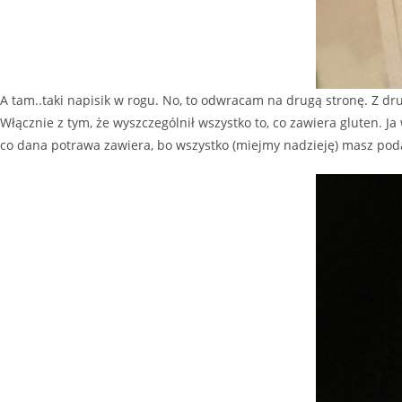
A tam..taki napisik w rogu. No, to odwracam na drugą stronę. Z dr
Włącznie z tym, że wyszczególnił wszystko to, co zawiera gluten. Ja 
co dana potrawa zawiera, bo wszystko (miejmy nadzieję) masz pod