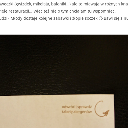
aweczki (gwizdek, mikołaja, baloniki…) ale to miewają w różnych k
wiele restauracji… Więc też nie o tym chciałam tu wspomnieć.
zi), Młody dostaje kolejne zabawki i żłopie soczek 🙂 Bawi się z 