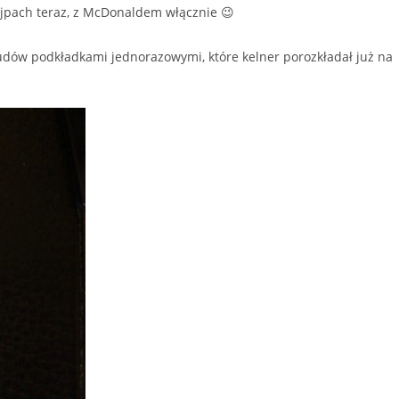
najpach teraz, z McDonaldem włącznie 😉
nudów podkładkami jednorazowymi, które kelner porozkładał już na