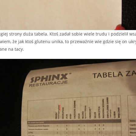
ugiej strony duża tabela. Ktoś zadał sobie wiele trudu i podzieli
wiem, że jak ktoś glutenu unika, to przeważnie wie gdzie się on ukry
ane na tacy.