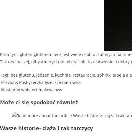
Poza tym, gluten glutenem lecz jest wiele osób uczulonych na inne 
Tak czy inaczej, niby Ameryki nie odkryli, ale to ułatwienie. I dob
Tagi
:
bez glutenu
,
jedzenie
,
kuchnia
,
restauracje
,
sphinx
,
tabela al
Previous Post
łyżeczka łyżeczce nierówna
Następny wpis
tort makowcowy
Może ci się spodobać również
Wasze historie- ciąża i rak tarczycy