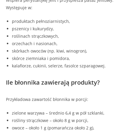
Wspiera perystaltykę jelit i przyspiesza pasaż jelitowy.
Występuje w:
produktach pełnoziarnistych,
pszenicy i kukurydzy,
roślinach strączkowych,
orzechach i nasionach,
skórkach owoców (np. kiwi, winogron),
skórce ziemniaka i pomidora,
kalafiorze, cukinii, selerze, fasolce szparagowej.
Ile błonnika zawierają produkty?
Przykładowa zawartość błonnika w porcji:
zielone warzywa – średnio 6,4 g w pół szklanki,
rośliny strączkowe – około 8 g w porcji,
owoce – około 1 g (pomarańcza około 2 g),