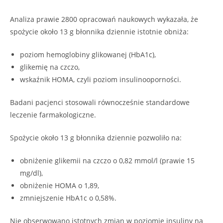
Analiza prawie 2800 opracowań naukowych wykazała, że
spożycie około 13 g błonnika dziennie istotnie obniża:
poziom hemoglobiny glikowanej (HbA1c),
glikemię na czczo,
wskaźnik HOMA, czyli poziom insulinooporności.
Badani pacjenci stosowali równocześnie standardowe
leczenie farmakologiczne.
Spożycie około 13 g błonnika dziennie pozwoliło na:
obniżenie glikemii na czczo o 0,82 mmol/l (prawie 15
mg/dl),
obniżenie HOMA o 1,89,
zmniejszenie HbA1c o 0,58%.
Nie obserwowano istotnych zmian w poziomie insuliny na