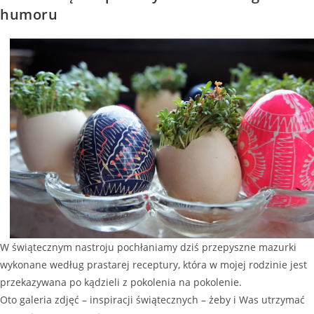
humoru
W świątecznym nastroju pochłaniamy dziś przepyszne mazurki
wykonane według prastarej receptury, która w mojej rodzinie jest
przekazywana po kądzieli z pokolenia na pokolenie.
Oto galeria zdjęć – inspiracji świątecznych – żeby i Was utrzymać