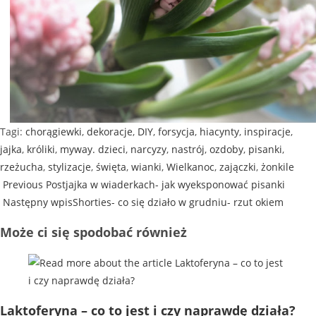
Tagi
:
chorągiewki
,
dekoracje
,
DIY
,
forsycja
,
hiacynty
,
inspiracje
,
jajka
,
króliki
,
myway. dzieci
,
narcyzy
,
nastrój
,
ozdoby
,
pisanki
,
rzeżucha
,
stylizacje
,
święta
,
wianki
,
Wielkanoc
,
zajączki
,
żonkile
Previous Post
jajka w wiaderkach- jak wyeksponować pisanki
Następny wpis
Shorties- co się działo w grudniu- rzut okiem
Może ci się spodobać również
Laktoferyna – co to jest i czy naprawdę działa?