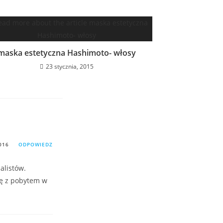
maska estetyczna Hashimoto- włosy
23 stycznia, 2015
016
ODPOWIEDZ
alistów.
ię z pobytem w