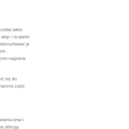
trzeby także
więc i to warto
skonsultować je
iem,
 nimi najpierw
ić się do
znaczna część
dania krwi i
ne oferują