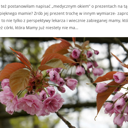
ja też postanowiłam napisać „medycznym okiem” o prezentach na tą
pięknego mamie? Zrób jej prezent trochę w innym wymiarze- zapr
to nie tylko z perspektywy lekarza i wiecznie zabieganej mamy, kt
też córki, która Mamy już niestety nie ma…