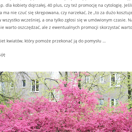
. dla kobiety dojrzałej, 40 plus, czy też promocję na cytologię. Jeśl
 ma nie czuć się skrępowana, czy narzekać, że „to za dużo kosztuje
w wszystko wcześniej, a ona tylko zgłosi się w umówionym czasie. 
e warto oszczędzać, ale z ewentualnych promocji skorzystać warto
iet kwiatów, który pomoże przekonać ją do pomysłu …
uję