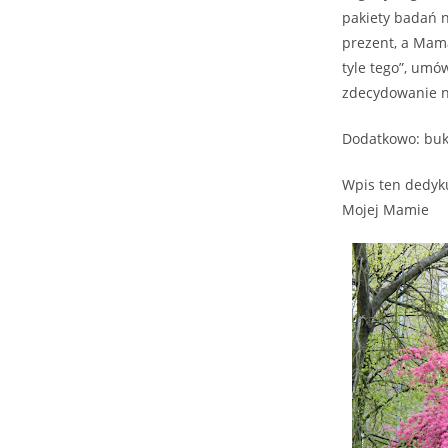
pakiety badań np
prezent, a Mama
tyle tego”, umó
zdecydowanie ni
Dodatkowo: buk
Wpis ten dedyk
Mojej Mamie