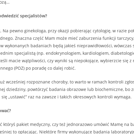
kozą…
odwiedzić specjalistów?
. Na pewno ginekologa, przy okazji pobierając cytologię, w razie po
nego. Znaczna część Mam może mieć zaburzenia funkcji tarczycy, 
i w wykonanych badaniach będą jakieś nieprawidłowości, wówczas 
ednim specjalistą (np. endokrynologiem, kardiologiem, diabetolog
Jeśli macie wątpliwości, czy wyniki są niepokojące, wybierzcie się z
innego (POZ) po poradę co dalej robić.
uż wcześniej rozpoznane choroby, to warto w ramach kontroli zgłos
anej dziedziny, powtórzyć badania obrazowe lub biochemiczne, bo 
 się „ustawić” raz na zawsze i takich okresowych kontroli wymaga.
zować?
ć któryś pakiet medyczny, czy też jednorazowo umówić Mamę na ba
eśniej to opłacając. Niektóre firmy wykonujące badania laboratoryj