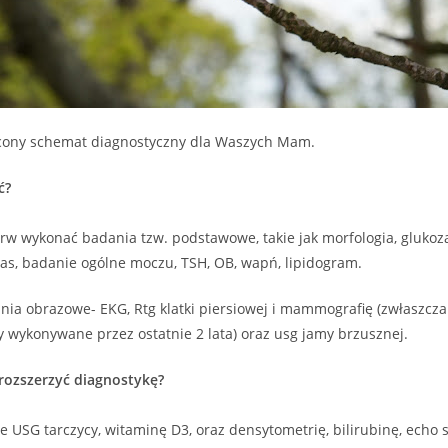
cony schemat diagnostyczny dla Waszych Mam.
ć?
erw wykonać badania tzw. podstawowe, takie jak morfologia, glukoza
potas, badanie ogólne moczu, TSH, OB, wapń, lipidogram.
ia obrazowe- EKG, Rtg klatki piersiowej i mammografię (zwłaszcza 
ły wykonywane przez ostatnie 2 lata) oraz usg jamy brzusznej.
 rozszerzyć diagnostykę?
e USG tarczycy, witaminę D3, oraz densytometrię, bilirubinę, echo s