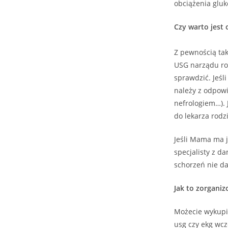
obciążenia glu
Czy warto jest 
Z pewnością tak
USG narządu rod
sprawdzić. Jeśl
należy z odpowi
nefrologiem…). 
do lekarza rodz
Jeśli Mama ma j
specjalisty z d
schorzeń nie da
Jak to zorgani
Możecie wykupi
usg czy ekg wcz