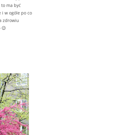
i to ma być
 i w ogóle po co
Na zdrowiu
 😉