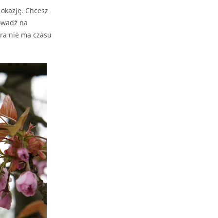
 okazję. Chcesz
owadź na
óra nie ma czasu