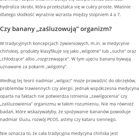
hydroliza skrobi, która przekształca się w cukry proste. Właśnie
dlatego słodkość wyraźnie wzrasta między stopniem 4 a 7.
Czy banany „zaśluzowują” organizm?
W tradycyjnych koncepcjach żywieniowych, m.in. w medycynie
chińskiej, produkty klasyfikuje się jako „wilgotne” lub „suche” oraz
„chłodzące” albo „rozgrzewające”. W tym ujęciu banany bywają
uznawane za pokarm „wilgotny”.
Według tej teorii nadmiar „wilgoci” może prowadzić do obrzęków,
problemów trawiennych czy alergii. Jednak współczesna medycyna
oparta na faktach nie potwierdza istnienia „zawilgocenia” czy
„zaśluzowienia” organizmu w takim rozumieniu. Nie ma również
badań, które wskazywałyby, że spożywanie bananów powoduje
nadmiar śluzu, rozwój PCOS, astmy czy kataru siennego.
Nie oznacza to, że cała tradycyjna medycyna chińska jest