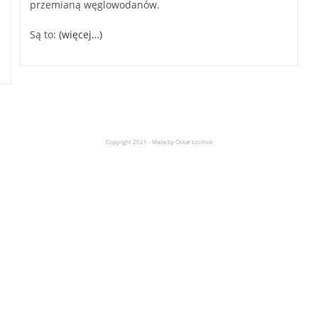
przemianą węglowodanów.
Są to:
(więcej…)
Copyright 2021 - Made by Oskar Łoziński