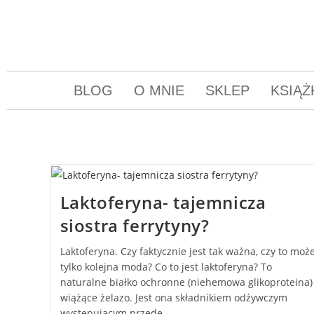
BLOG
O MNIE
SKLEP
KSIĄŻ
Laktoferyna- tajemnicza
siostra ferrytyny?
Laktoferyna. Czy faktycznie jest tak ważna, czy to moż
tylko kolejna moda? Co to jest laktoferyna? To
naturalne białko ochronne (niehemowa glikoproteina)
wiążące żelazo. Jest ona składnikiem odżywczym
występującym przede…