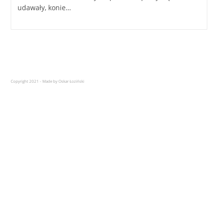
udawały, konie…
Copyright 2021 - Made by Oskar Łoziński