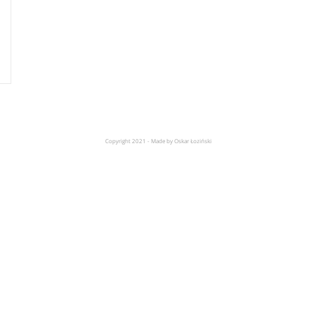
Copyright 2021 - Made by Oskar Łoziński