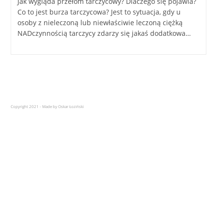
Jak wygląda przełom tarczycowy? Dlaczego się pojawia?
Co to jest burza tarczycowa? Jest to sytuacja, gdy u
osoby z nieleczoną lub niewłaściwie leczoną ciężką
NADczynnością tarczycy zdarzy się jakaś dodatkowa…
Copyright 2021 - Made by Oskar Łoziński