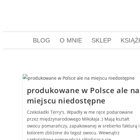
BLOG
O MNIE
SKLEP
KSIĄŻ
produkowane w Polsce ale na
miejscu niedostępne
Czekoladki Terry's. Wpadły w me ręce podarowane
przez międzynarodowego Mikołaja ;) Mają kształt
owocu pomarańczy, zapakowanej w sreberko fakturą i
kolorem zbliżone do tegoż owocu. Wewnątrz
czekoladowa pomarańcza składająca się…