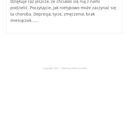
Dziękuje raz jeszcze, że chciałaś się nią z nami
podzielić. Poczytajcie, jak nietypowo może zaczynać się
ta choroba. Depresja, tycie, zmęczenie, brak
miesiączek...…
Copyright 2021 - Made by Oskar Łoziński