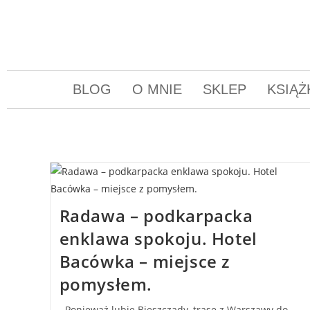
BLOG
O MNIE
SKLEP
KSIĄŻ
Radawa – podkarpacka
enklawa spokoju. Hotel
Bacówka – miejsce z
pomysłem.
Ponieważ lubię Bieszczady, trasę z Warszawy do