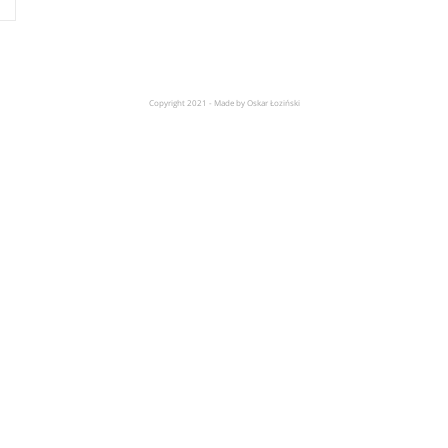
Copyright 2021 - Made by Oskar Łoziński