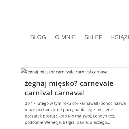
BLOG
O MNIE
SKLEP
KSIĄŻ
żegnaj mięsko? carnevale
carnival carnaval
do 17 lutego w tym roku co? karnawał! (ponoć nazwa
może pochodzić od pożegnania się z mięsem=
początek postu) Skoro Rio ma swój, Londyn też,
podobnie Wenecja, Belgia, Dania, dlaczego…