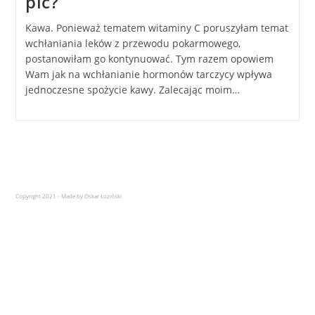
pić?
Kawa. Ponieważ tematem witaminy C poruszyłam temat
wchłaniania leków z przewodu pokarmowego,
postanowiłam go kontynuować. Tym razem opowiem
Wam jak na wchłanianie hormonów tarczycy wpływa
jednoczesne spożycie kawy. Zalecając moim…
Copyright 2021 - Made by Oskar Łoziński