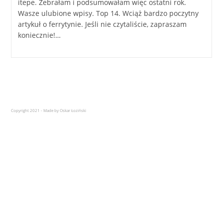
itepe. Zebrałam i podsumowałam więc ostatni rok.
Wasze ulubione wpisy. Top 14. Wciąż bardzo poczytny
artykuł o ferrytynie. Jeśli nie czytaliście, zapraszam
koniecznie!…
Copyright 2021 - Made by Oskar Łoziński