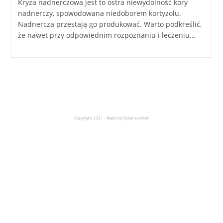
Kryza nadnerczowa jest to ostra niewydolność kory
nadnerczy, spowodowana niedoborem kortyzolu.
Nadnercza przestają go produkować. Warto podkreślić,
że nawet przy odpowiednim rozpoznaniu i leczeniu…
Copyright 2021 - Made by Oskar Łoziński